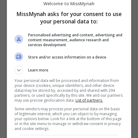
Welcome to MissMynah
MissMynah asks for your consent to use
your personal data to:
Personalised advertising and content, advertising and
content measurement, audience research and
services development
April 26, 2022
Store and/or access information on a device
Aidilfitri Lebih Meriah DiNikmati Bersama
Suria FM
Learn more
Your personal data will be processed and information from
Bagi menyambut kemeriahan Aidilfitri yang bakal
your device (cookies, unique identifiers, and other device
data) may be stored by, accessed by and shared with 294
menjelang tiba tidak lama lagi, stesen radio Suria
partners, or used specifically by this site. We and our partners
may use precise geolocation data.
List of partners.
FM akan menyajikan pelbagai pengisian khas dan
Some vendors may process your personal data on the basis
menarik sepanjang Syawal ini. […]
of legitimate interest, which you can object to by managing
your options below. Look for a link at the bottom of this page
or in the site menu to manage or withdraw consent in privacy
and cookie settings.
Hiburan
by
Nisa