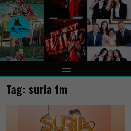
MissMynah
Portal Hiburan, Gaya Hidup
& Trending
Tag:
suria fm