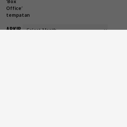
ARKIB
KATEGORI
Gaya Hidup
Hiburan
Viral
IKUTI KAMI