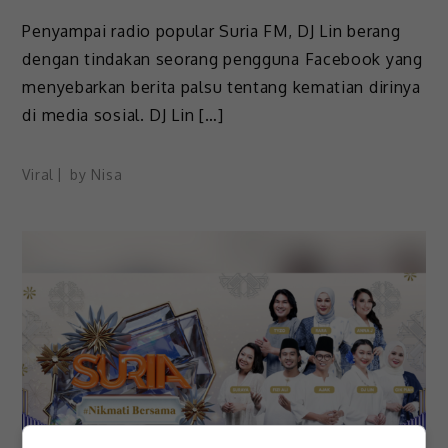
Penyampai radio popular Suria FM, DJ Lin berang
dengan tindakan seorang pengguna Facebook yang
menyebarkan berita palsu tentang kematian dirinya
di media sosial. DJ Lin […]
Viral
by
Nisa