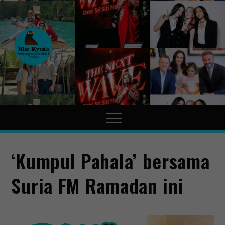
MissMynah
Portal Hiburan, Gaya Hidup
& Trending
‘Kumpul Pahala’ bersama
Suria FM Ramadan ini