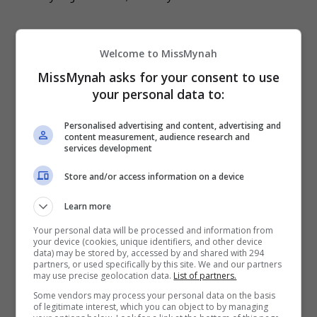
Tambah DJ Lin lagi, Suria FM begitu menitik
Welcome to MissMynah
beratkan variasi pengisian Ramadan kali ini agar
MissMynah asks for your consent to use
your personal data to:
dapat memberi manfaat, sekali gus hiburan buat
para pendengar dan penonton Suria menerusi
Personalised advertising and content, advertising and
semua platform Suria.
content measurement, audience research and
services development
Antara pengisian yang telah diperdengarkan adalah
Store and/or access information on a device
segmen Tadabbur Suria bersama Quran Humaira,
yang dikendalikan bersama Ustaz Don Daniyal
Learn more
dalam menafsir serta memahami maksud ayat-ayat
Your personal data will be processed and information from
suci Al-Quran.
your device (cookies, unique identifiers, and other device
data) may be stored by, accessed by and shared with 294
partners, or used specifically by this site. We and our partners
Menerusi segmen 30 Hari Mencari Cinta Ilahi pula,
may use precise geolocation data.
List of partners.
Ustazah Datuk Dr. Nurhafizah akan memberi
Some vendors may process your personal data on the basis
of legitimate interest, which you can object to by managing
perkongsian mengenai topik-topik berkenaan