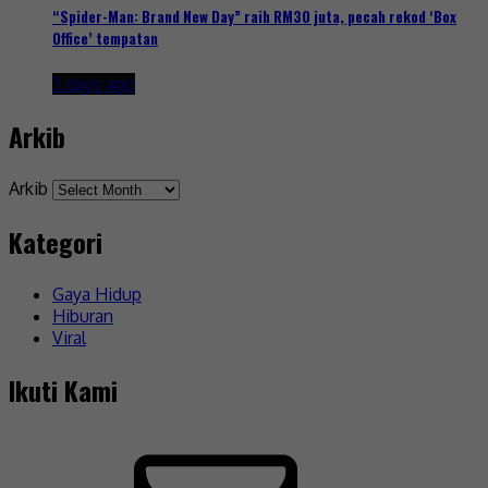
“Spider-Man: Brand New Day” raih RM30 juta, pecah rekod ‘Box
Office’ tempatan
3 days ago
Arkib
Arkib
Kategori
Gaya Hidup
Hiburan
Viral
Ikuti Kami