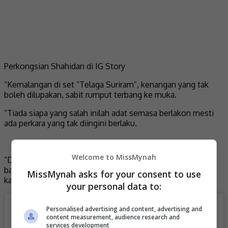
Perkongsian Shahidan di IG Story
“Kemalangan di set “Telaga Suriram”, kenangan yang tak
boleh dilupakan, sabit rumput terbang ke muka.
“Tiada siapa yang salah inilah adat semasa berlakon mesti
ada perkara yang tak diingini berlaku.
Welcome to MissMynah
“Doakan saya cepat sembuh dan tak sabar nak masuk set
balik nak buat yang terbaik untuk filem “Telaga Suriram”,”
MissMynah asks for your consent to use
katanya.
your personal data to:
Personalised advertising and content, advertising and
content measurement, audience research and
services development