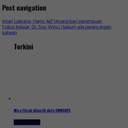
Post navigation
Intan Ladyana, Harris Alif timang bayi perempuan
Fokus belajar, Dr. Soo Wincci belum ada perancangan
kahwin
Terkini
Mira Filzah dilantik duta OWNDAYS
23 hours ago