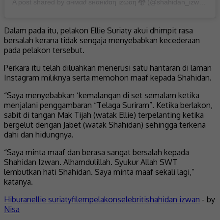
A post shared by αнмα∂ ѕнαнι∂αη ιzωαη 🐉 (@shahidan_izwan)
Dalam pada itu, pelakon Ellie Suriaty akui dhimpit rasa
bersalah kerana tidak sengaja menyebabkan kecederaan
pada pelakon tersebut.
Perkara itu telah diluahkan menerusi satu hantaran di laman
Instagram miliknya serta memohon maaf kepada Shahidan.
“Saya menyebabkan ‘kemalangan di set semalam ketika
menjalani penggambaran “Telaga Suriram”. Ketika berlakon,
sabit di tangan Mak Tijah (watak Ellie) terpelanting ketika
bergelut dengan Jabet (watak Shahidan) sehingga terkena
dahi dan hidungnya.
“Saya minta maaf dan berasa sangat bersalah kepada
Shahidan Izwan. Alhamdulillah. Syukur Allah SWT
lembutkan hati Shahidan. Saya minta maaf sekali lagi,”
katanya.
Hiburan
ellie suriaty
filem
pelakon
selebriti
shahidan izwan
- by
Nisa