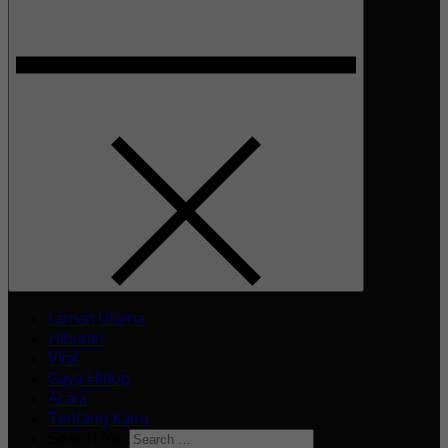
Laman Utama
Hiburan
Viral
Gaya Hidup
Acara
Tentang Kami
Search for: