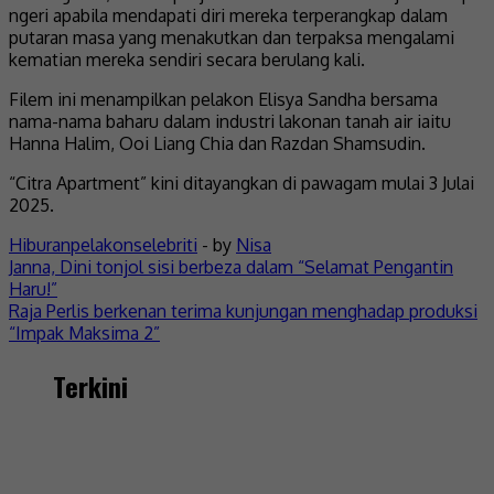
ngeri apabila mendapati diri mereka terperangkap dalam
putaran masa yang menakutkan dan terpaksa mengalami
kematian mereka sendiri secara berulang kali.
Filem ini menampilkan pelakon Elisya Sandha bersama
nama-nama baharu dalam industri lakonan tanah air iaitu
Hanna Halim, Ooi Liang Chia dan Razdan Shamsudin.
“Citra Apartment” kini ditayangkan di pawagam mulai 3 Julai
2025.
Hiburan
pelakon
selebriti
- by
Nisa
Post
Janna, Dini tonjol sisi berbeza dalam “Selamat Pengantin
Haru!”
navigation
Raja Perlis berkenan terima kunjungan menghadap produksi
“Impak Maksima 2”
Terkini