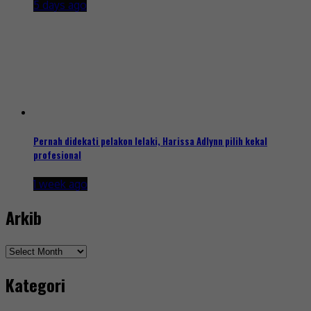
5 days ago
Pernah didekati pelakon lelaki, Harissa Adlynn pilih kekal
profesional
1 week ago
Arkib
Arkib
Kategori