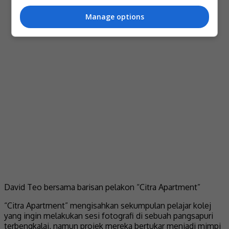
Manage options
David Teo bersama barisan pelakon “Citra Apartment”
“Citra Apartment” mengisahkan sekumpulan pelajar kolej
yang ingin melakukan sesi fotografi di sebuah pangsapuri
terbengkalai, namun projek mereka bertukar menjadi mimpi