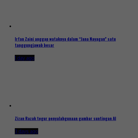
Irfan Zaini anggap wataknya dalam “Jana Nayagan” satu
tanggungjawab besar
1 day ago
Zizan Razak tegur penyalahgunaan gambar suntingan AI
3 days ago