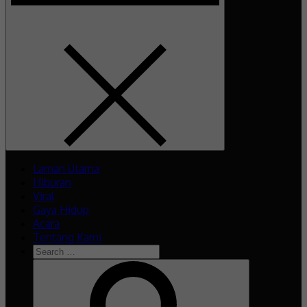
Laman Utama
Hiburan
Viral
Gaya Hidup
Acara
Tentang Kami
Search
for:
Search