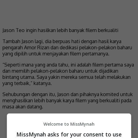
Jason Teo ingin hasilkan lebih banyak filem berkualiti
Tambah Jason lagi, dia berpuas hati dengan hasil karya
pengarah Amor Rizan dan dedikasi pelakon-pelakon baharu
yang dipilih untuk menjayakan filem pertamanya.
“Seperti mana yang anda tahu, ini adalah filem pertama saya
dan memilih pelakon-pelakon baharu untuk dijadikan
bintang utama. Saya yakin mereka semua telah melakukan
yang terbaik,” katanya.
Sehubungan dengan itu, Jason dan pihaknya komited untuk
menghasilkan lebih banyak karya filem yang berkualiti pada
masa akan datang.
Welcome to MissMynah
MissMynah asks for your consent to use