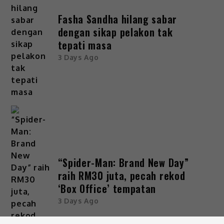
Fasha Sandha hilang sabar
dengan sikap pelakon tak
tepati masa
3 Days Ago
“Spider-Man: Brand New Day”
raih RM30 juta, pecah rekod
‘Box Office’ tempatan
3 Days Ago