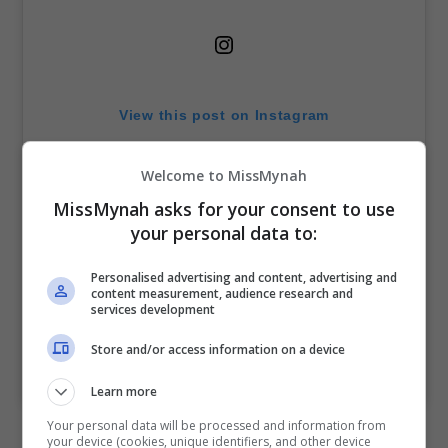
View this post on Instagram
Welcome to MissMynah
MissMynah asks for your consent to use
your personal data to:
Personalised advertising and content, advertising and
content measurement, audience research and
services development
A post shared by INTAN LADYANA (@intanladyana)
Store and/or access information on a device
Learn more
Your personal data will be processed and information from
Menerusi perkongsian sebelum ini, Harris sempat
your device (cookies, unique identifiers, and other device