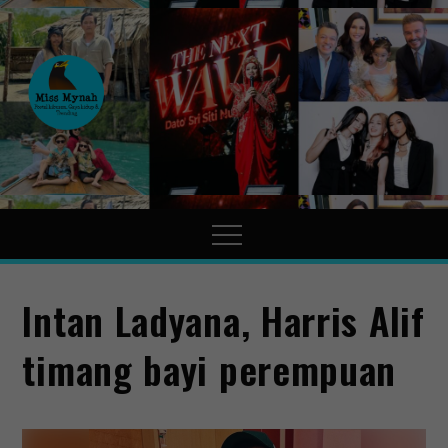
MissMynah
Portal Hiburan, Gaya Hidup
& Trending
Intan Ladyana, Harris Alif
timang bayi perempuan