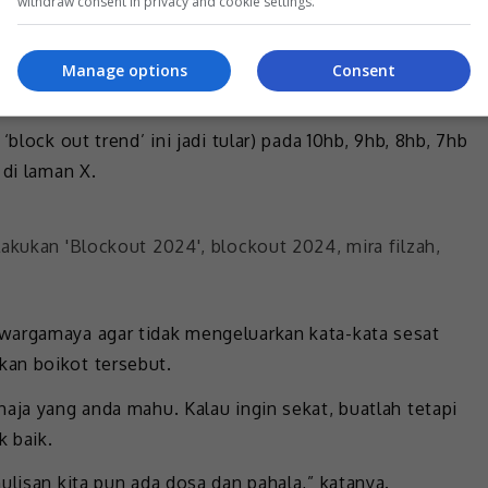
withdraw consent in privacy and cookie settings.
a, rasa “dan dan” ‘repost’. Siapa yang dah lama ‘follow’
Manage options
Consent
selalu ‘repost’.
block out trend’ ini jadi tular) pada 10hb, 9hb, 8hb, 7hb
 di laman X.
wargamaya agar tidak mengeluarkan kata-kata sesat
an boikot tersebut.
aja yang anda mahu. Kalau ingin sekat, buatlah tetapi
k baik.
ulisan kita pun ada dosa dan pahala,” katanya.