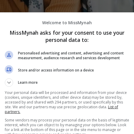
Welcome to MissMynah
MissMynah asks for your consent to use your
personal data to:
Personalised advertising and content, advertising and content
measurement, audience research and services development
Store and/or access information on a device
Learn more
channel Telegram
kami.
Your personal data will be processed and information from your device
(cookies, unique identifiers, and other device data) may be stored by,
ara selepas namanya berada dalam senarai gerakan boikot
accessed by and shared with 294 partners, or used specifically by this
site. We and our partners may use precise geolocation data.
List of
cangan utama menerusi media sosial.
partners.
Some vendors may process your personal data on the basis of legitimate
ur Amirah Filzah Badioezaman, menunjukkan hantaran-
interest, which you can object to by managing your options below. Look
for a link at the bottom of this page or in the site menu to manage or
hadap Palestin yang menjadi mangsa kekejaman tentera