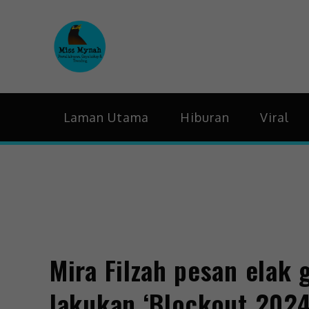
MissMynah
Portal Hiburan, Gaya H
Laman Utama
Hiburan
Viral
Mira Filzah pesan elak 
lakukan ‘Blockout 2024