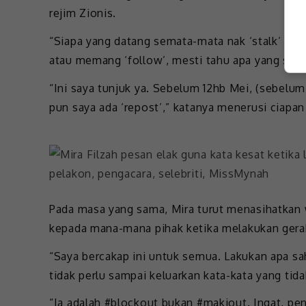
rejim Zionis.
“Siapa yang datang semata-mata nak ‘stalk’ sahaj
atau memang ‘follow’, mesti tahu apa yang saya 
“Ini saya tunjuk ya. Sebelum 12hb Mei, (sebelum ‘
pun saya ada ‘repost’,” katanya menerusi ciapan
Pada masa yang sama, Mira turut menasihatkan 
kepada mana-mana pihak ketika melakukan gerak
“Saya bercakap ini untuk semua. Lakukan apa sah
tidak perlu sampai keluarkan kata-kata yang tida
“Ia adalah #blockout bukan #makiout. Ingat, pen