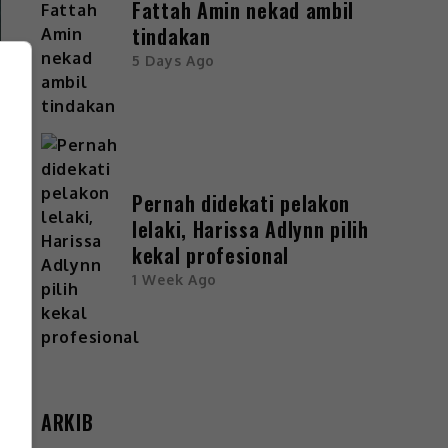
Fattah Amin nekad ambil
tindakan
5 Days Ago
Pernah didekati pelakon
lelaki, Harissa Adlynn pilih
kekal profesional
1 Week Ago
ARKIB