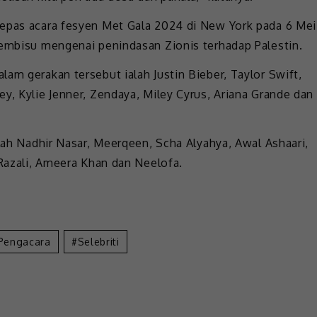
lepas acara fesyen Met Gala 2024 di New York pada 6 Mei
membisu mengenai penindasan Zionis terhadap Palestin.
am gerakan tersebut ialah Justin Bieber, Taylor Swift,
y, Kylie Jenner, Zendaya, Miley Cyrus, Ariana Grande dan
alah Nadhir Nasar, Meerqeen, Scha Alyahya, Awal Ashaari,
 Razali, Ameera Khan dan Neelofa.
Pengacara
Selebriti