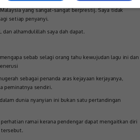
i Malaysia yang sangat-sangat berprestij. Saya tidak
agi setiap penyanyi.
L dan alhamdulillah saya dah dapat.
ak mengapa sebab selagi orang tahu kewujudan lagu ini dan
menerusi
anugerah sebagai penanda aras kejayaan kerjayanya,
da peminatnya sendiri.
dalam dunia nyanyian ini bukan satu pertandingan
 perhatian ramai kerana pendengar dapat mengaitkan diri
 tersebut.