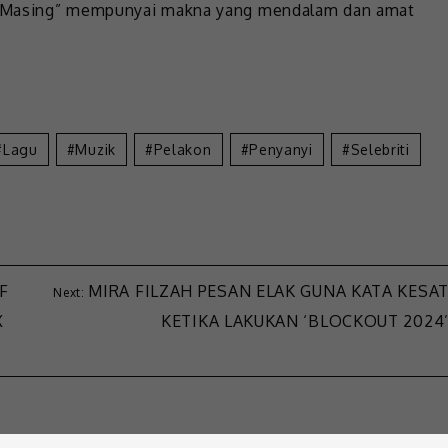
g Masing” mempunyai makna yang mendalam dan amat
Lagu
Muzik
Pelakon
Penyanyi
Selebriti
F
MIRA FILZAH PESAN ELAK GUNA KATA KESA
X
KETIKA LAKUKAN ‘BLOCKOUT 2024