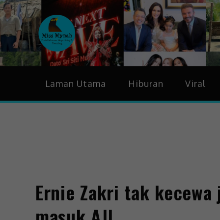
MissMynah
Portal Hiburan, Gaya H
Laman Utama
Hiburan
Viral
Ernie Zakri tak kecewa 
masuk AJL