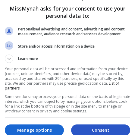
MissMynah asks for your consent to use your
personal data to:
Personalised advertising and content, advertising and content
measurement, audience research and services development
Store and/or access information on a device
Learn more
Your personal data will be processed and information from your device
(cookies, unique identifiers, and other device data) may be stored by,
accessed by and shared with 294 partners, or used specifically by this
site. We and our partners may use precise geolocation data.
List of
partners.
channel Telegram
kami.
Some vendors may process your personal data on the basis of legitimate
interest, which you can object to by managing your options below. Look
ya lagu “Masing Masing” hasil ciptaan komposer dan
for a link at the bottom of this page or in the site menu to manage or
withdraw consent in privacy and cookie settings.
 dalam Anugerah Juara Lagu (AJL) akan datang.
 AJL telah pun direalisasikan sebelum ini dan bersyukur
Manage options
Consent
inat sejak ia dilancarkan.