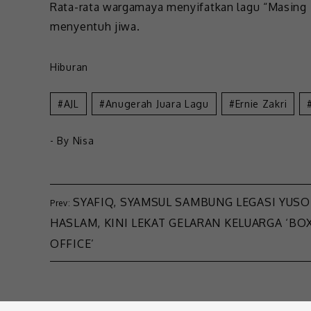
Rata-rata wargamaya menyifatkan lagu “Masin
menyentuh jiwa.
Hiburan
AJL
Anugerah Juara Lagu
Ernie Zakri
- By
Nisa
SYAFIQ, SYAMSUL SAMBUNG LEGASI YUSO
HASLAM, KINI LEKAT GELARAN KELUARGA ‘BO
OFFICE’