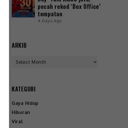
pecah rekod ‘Box Office’
tempatan
4 Days Ago
ARKIB
KATEGORI
Gaya Hidup
Hiburan
Viral