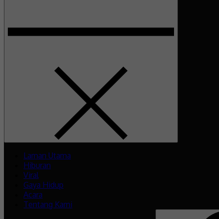
Laman Utama
Hiburan
Viral
Gaya Hidup
Acara
Tentang Kami