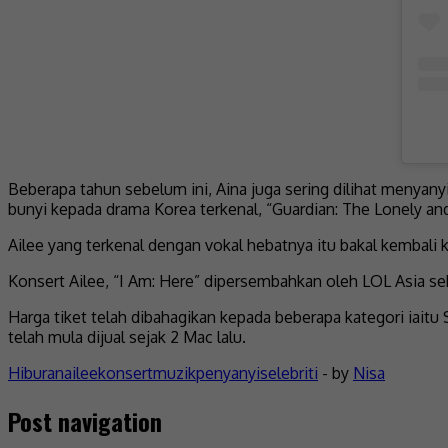
Beberapa tahun sebelum ini, Aina juga sering dilihat menyany
bunyi kepada drama Korea terkenal, “Guardian: The Lonely an
Ailee yang terkenal dengan vokal hebatnya itu bakal kembali k
Konsert Ailee, “I Am: Here” dipersembahkan oleh LOL Asia 
Harga tiket telah dibahagikan kepada beberapa kategori iai
telah mula dijual sejak 2 Mac lalu.
Hiburan
ailee
konsert
muzik
penyanyi
selebriti
- by
Nisa
Post navigation