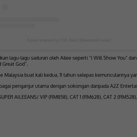
A post shared by LOL Asia (@wearelol.asia)
ikan lagu-lagu saduran oleh Ailee seperti “I Will Show You” da
d Great God”.
e Malaysia buat kali kedua, 11 tahun selepas kemunculannya yang
sebagai penganjur utama dengan sokongan daripada A2Z Entert
tu SUPER AILEEANS/ VIP (RM858), CAT 1 (RM628), CAT 2 (RM528)