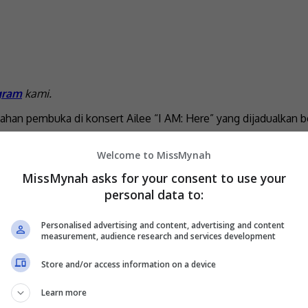
gram
kami.
an pembuka di konsert Ailee “I AM: Here” yang dijadualkan b
Welcome to MissMynah
 peminat di seluruh Asia Tenggara untuk menyaksikan pertemu
MissMynah asks for your consent to use your
personal data to:
r untuk melakukan persembahan pembuka konsert ini ketika di
 persembahan pembuka konsert Ailee, waktu itu saya berada dal
Personalised advertising and content, advertising and content
measurement, audience research and services development
Store and/or access information on a device
aik berlaku. Saya menangis waktu itu. Sebagai peminat Ailee, s
Learn more