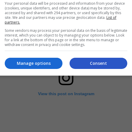
Your personal data will be processed and information from your device
(cookies, unique identifiers, and other device data) may be stored by,
accessed by and shared with 294 partners, or used specifically by this
site. We and our partners may use precise geolocation data.
List of
partners.
Some vendors may process your personal data on the basis of legitimate
interest, which you can object to by managing your options below. Look
for a link at the bottom of this page or in the site menu to manage or
withdraw consent in privacy and cookie settings.
Manage options
Consent
View this post on Instagram