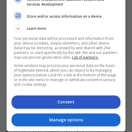
services development
Store and/or access information on a device
Learn more
Your personal data will be processed and information from
your device (cookies, unique identifiers, and other device
data) may be stored by, accessed by and shared with 294
A post shared by Trisha Ooi (@itstrishaooi)
partners, or used specifically by this site. We and our partners
may use precise geolocation data.
List of partners.
Some vendors may process your personal data on the basis
Tambah Trisha lagi, segala persiapan dan
of legitimate interest, which you can object to by managing
your options below. Look for a link at the bottom of this page
penggambaran yang dilakukan di Kota Bharu,
or in the site menu to manage or withdraw consent in privacy
and cookie settings.
Kelantan, pada tahun 2021 berjalan dengan lancar
dengan sokongan pihak produksi serta rakan-rakan
pelakon.
Consent
“Alhamdulillah, penggambaran berjalan dengan
Manage options
lancar dan saya gembira dengan hasil usaha semua
pihak, termasuk pelakon lain yang menjayakan