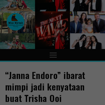
MissMynah
Portal Hiburan, Gaya Hidup
& Trending
“Janna Endoro” ibarat
mimpi jadi kenyataan
buat Trisha Ooi