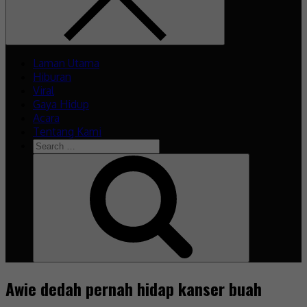
Laman Utama
Hiburan
Viral
Gaya Hidup
Acara
Tentang Kami
Search
for:
Search
Awie dedah pernah hidap kanser buah