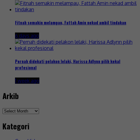
Fitnah semakin melampau, Fattah Amin nekad ambil tindakan
6 days ago
Pernah didekati pelakon lelaki, Harissa Adlynn pilih kekal
profesional
1 week ago
Arkib
Arkib
Kategori