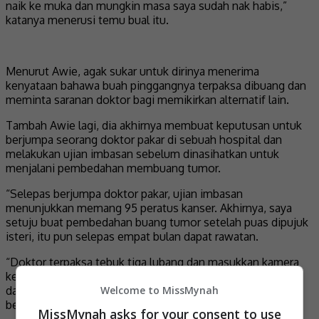
naik ke muka dan mungkin masa saya sudah nak habis,”
katanya menerusi temu bual itu.
Menurut Awie, agak sukar untuk dirinya menerima
kenyataan bahawa buah pinggangnya terpaksa dibuang dan
meminta saranan doktor bagi memikirkan alternatif lain.
Tambah Awie lagi, dia akhirnya membuat keputusan untuk
berjumpa seorang doktor pakar di sebuah hospital dan
melakukan ujian imbasan sebelum dinasihatkan untuk
menjalani pembedahan membuang tumor.
“Selepas berjumpa doktor pakar, ujian imbasan
menunjukkan memang 95 peratus kanser. Akhirnya, saya
setuju buat pembedahan buang tumor setelah puas dipujuk
isteri, itu pun selepas empat bulan dapat rawatan.
“Doktor terpaksa tebuk tiga lubang dan masukkan kamera
kerana tumor ini susah nak nampak sebab pada bahagian
dalam. Alhamdulillah, pembedahan itu berjaya dan tumor
Welcome to MissMynah
bersaiz 2.7 sentimeter berjaya dikeluarkan,” katanya.
MissMynah asks for your consent to use