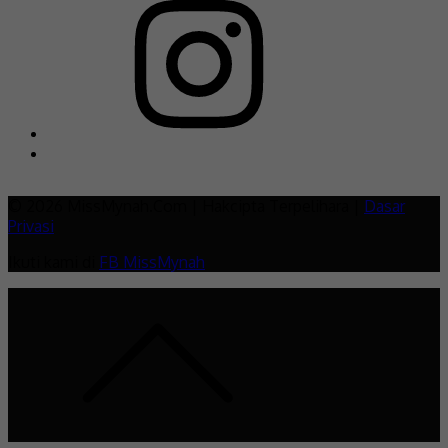
© 2026 MissMynah.Com | Hakcipta Terpelihara |
Dasar
Privasi
Ikuti kami di
FB MissMynah