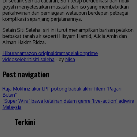
Di sebalik semua cabaran, Sofi tetap berdedikasi dan tidak
goyah menyelesaikan masalah dan isu yang membabitkan
perkahwinan dan perniagaan walaupun berdepan pelbagai
komplikasi sepanjang perjalanannya.
Selain Siti Saleha, siri ini turut menampilkan barisan pelakon
berbakat tanah air seperti Hisyam Hamid, Alicia Amin dan
Aiman Hakim Ridza.
Hiburan
amazon original
drama
pelakon
prime
video
selebriti
siti saleha
- by
Nisa
Post navigation
Raja Mukhriz akur LPF potong babak akhir filem “Pagari
Bulan”
“Super Wira” bawa kelainan dalam genre ‘live-action’ adiwira
Malaysia
Terkini