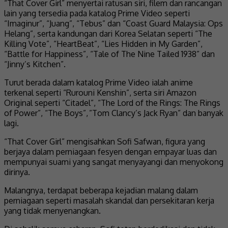
“That Cover Girl” menyertai ratusan siri, filem dan rancangan
lain yang tersedia pada katalog Prime Video seperti
“Imaginur”, “Juang”, “Tebus” dan “Coast Guard Malaysia: Ops
Helang”, serta kandungan dari Korea Selatan seperti “The
Killing Vote”, “HeartBeat”, “Lies Hidden in My Garden”,
“Battle for Happiness”, “Tale of The Nine Tailed 1938” dan
“Jinny’s Kitchen”.
Turut berada dalam katalog Prime Video ialah anime
terkenal seperti “Rurouni Kenshin”, serta siri Amazon
Original seperti “Citadel”, “The Lord of the Rings: The Rings
of Power”, “The Boys”, ”Tom Clancy’s Jack Ryan” dan banyak
lagi.
“That Cover Girl” mengisahkan Sofi Safwan, figura yang
berjaya dalam perniagaan fesyen dengan empayar luas dan
mempunyai suami yang sangat menyayangi dan menyokong
dirinya.
Malangnya, terdapat beberapa kejadian malang dalam
perniagaan seperti masalah skandal dan persekitaran kerja
yang tidak menyenangkan.