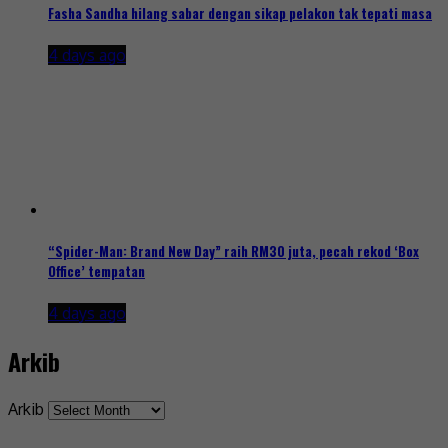
Fasha Sandha hilang sabar dengan sikap pelakon tak tepati masa
4 days ago
“Spider-Man: Brand New Day” raih RM30 juta, pecah rekod ‘Box
Office’ tempatan
4 days ago
Arkib
Arkib