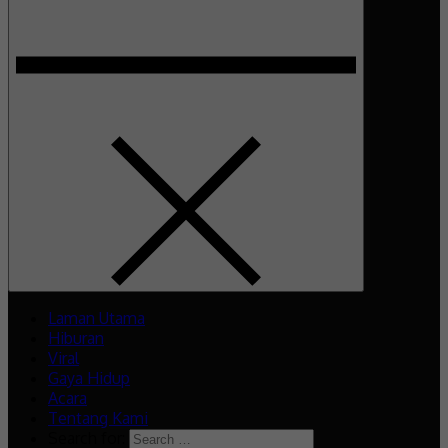
Laman Utama
Hiburan
Viral
Gaya Hidup
Acara
Tentang Kami
Search for: