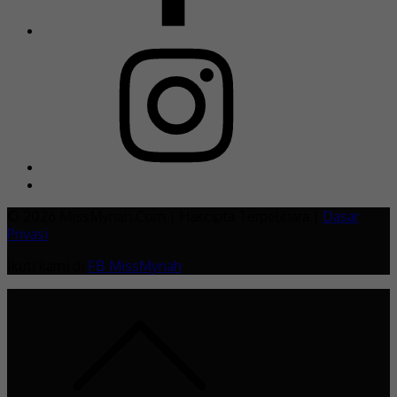
© 2026 MissMynah.Com | Hakcipta Terpelihara |
Dasar
Privasi
Ikuti kami di
FB MissMynah