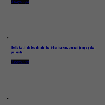
3 days ago
Bella Astillah dedah lalui hari-hari sukar, pernah jumpa pakar
psikiatri
3 days ago