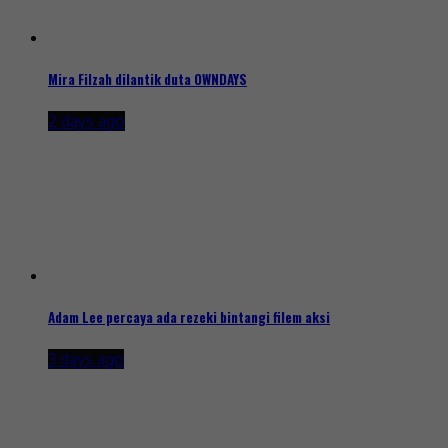
Mira Filzah dilantik duta OWNDAYS
2 days ago
Adam Lee percaya ada rezeki bintangi filem aksi
3 days ago