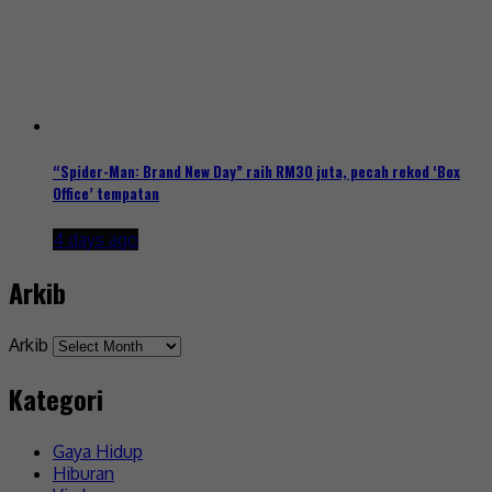
“Spider-Man: Brand New Day” raih RM30 juta, pecah rekod ‘Box
Office’ tempatan
4 days ago
Arkib
Arkib
Kategori
Gaya Hidup
Hiburan