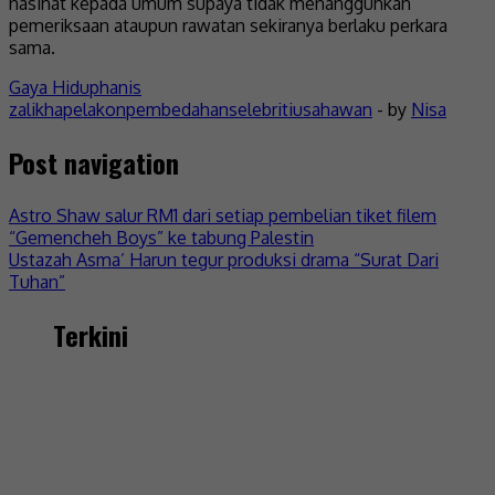
nasihat kepada umum supaya tidak menangguhkan
pemeriksaan ataupun rawatan sekiranya berlaku perkara
sama.
Gaya Hidup
hanis
zalikha
pelakon
pembedahan
selebriti
usahawan
- by
Nisa
Post navigation
Astro Shaw salur RM1 dari setiap pembelian tiket filem
“Gemencheh Boys” ke tabung Palestin
Ustazah Asma’ Harun tegur produksi drama “Surat Dari
Tuhan”
Terkini