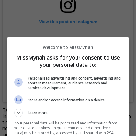
View this post on Instagram
Welcome to MissMynah
MissMynah asks for your consent to use
your personal data to:
Personalised advertising and content, advertising and
content measurement, audience research and
services development
A post shared by Hanis Zalikha (@haniszalikha)
Store and/or access information on a device
Tambah isteri kepada pelakon Hairul Azreen itu lagi, ketika
Learn more
insiden itu berlaku, bapanya berada dalam keadaan baik dan
tidak mengalami sebarang kecederaan serius. Namun,
Your personal data will be processed and information from
your device (cookies, unique identifiers, and other device
hentakan pada bahagian kepala bapanya memberi kesan
data) may be stored by, accessed by and shared with 294
jangka panjang.