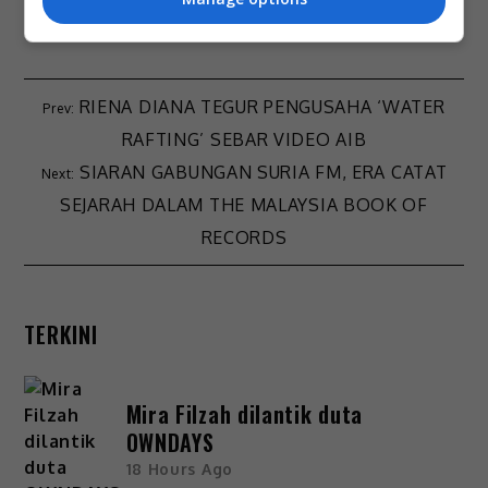
- By
Nisa
RIENA DIANA TEGUR PENGUSAHA ‘WATER
RAFTING’ SEBAR VIDEO AIB
SIARAN GABUNGAN SURIA FM, ERA CATAT
SEJARAH DALAM THE MALAYSIA BOOK OF
RECORDS
TERKINI
Mira Filzah dilantik duta
OWNDAYS
18 Hours Ago