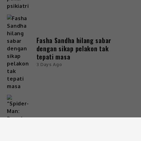
Fasha Sandha hilang sabar
dengan sikap pelakon tak
tepati masa
3 Days Ago
“Spider-Man: Brand New Day”
raih RM30 juta, pecah rekod