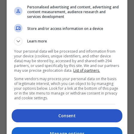
“Atas nasihat peguam, saya tak dapat beri komen
Personalised advertising and content, advertising and
content measurement, audience research and
lanjut kerana akan menjejaskan proses undang-
services development
undang. Saya juga akan membuat laporan polis
Store and/or access information on a device
dalam masa terdekat. Terima kasih,” katanya.
Learn more
Terdahulu, nama Aniq tular di laman TikTok dan X
apabila seorang wanita mendakwa pelakon itu
Your personal data will be processed and information from
your device (cookies, unique identifiers, and other device
enggan bertanggungjawab selepas
data) may be stored by, accessed by and shared with 294
partners, or used specifically by this site. We and our partners
menghamilkannya.
may use precise geolocation data.
List of partners.
Some vendors may process your personal data on the basis
Malah, Aniq juga didakwa meminta wanita
of legitimate interest, which you can object to by managing
berkenaan untuk menggugurkan kandungannya.
your options below. Look for a link at the bottom of this page
or in the site menu to manage or withdraw consent in privacy
and cookie settings.
Viral
Consent
Aniq Suhair
Pelakon
Selebriti
Viral
Manage options