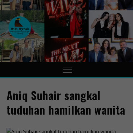
MissMynah
Portal Hiburan, Gaya Hidup
& Trending
Aniq Suhair sangkal
tuduhan hamilkan wanita