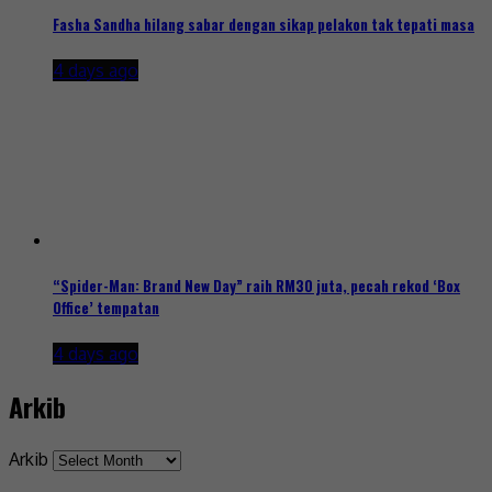
Fasha Sandha hilang sabar dengan sikap pelakon tak tepati masa
4 days ago
“Spider-Man: Brand New Day” raih RM30 juta, pecah rekod ‘Box
Office’ tempatan
4 days ago
Arkib
Arkib