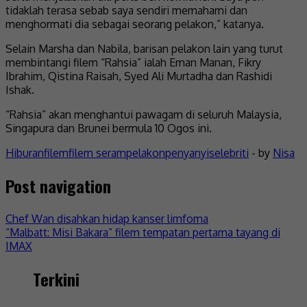
tidaklah terasa sebab saya sendiri memahami dan
menghormati dia sebagai seorang pelakon,” katanya.
Selain Marsha dan Nabila, barisan pelakon lain yang turut
membintangi filem “Rahsia” ialah Eman Manan, Fikry
Ibrahim, Qistina Raisah, Syed Ali Murtadha dan Rashidi
Ishak.
“Rahsia” akan menghantui pawagam di seluruh Malaysia,
Singapura dan Brunei bermula 10 Ogos ini.
Hiburan
filem
filem seram
pelakon
penyanyi
selebriti
- by
Nisa
Post navigation
Chef Wan disahkan hidap kanser limfoma
“Malbatt: Misi Bakara” filem tempatan pertama tayang di
IMAX
Terkini