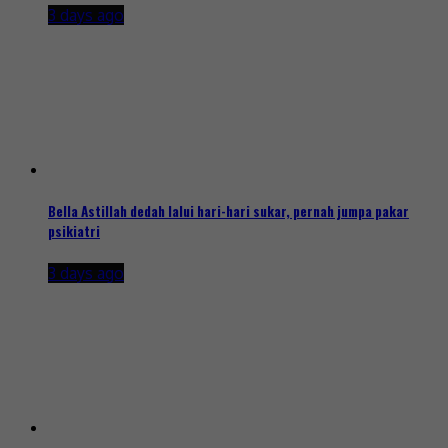
3 days ago
Bella Astillah dedah lalui hari-hari sukar, pernah jumpa pakar
psikiatri
3 days ago