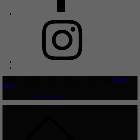
© 2026 MissMynah.Com | Hakcipta Terpelihara |
Dasar
Privasi
Ikuti kami di
FB MissMynah