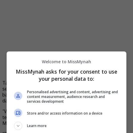
Welcome to MissMynah
MissMynah asks for your consent to use
your personal data to:
Tambah Marsha lagi, dia memberi sepenuh tenaga dan
sentiasa komited dalam menjayakan watak Melur selain
Personalised advertising and content, advertising and
banyak berbincang dengan pengarah Shamyl Othman agar
content measurement, audience research and
dapat memberi kelainan serta impak kepada penonton.
services development
“Walaupun watak saya tidak kerap muncul dalam filem ini,
Store and/or access information on a device
tetapi saya telah letakkan sepenuh jiwa saya untuk watak
Melur.
Learn more