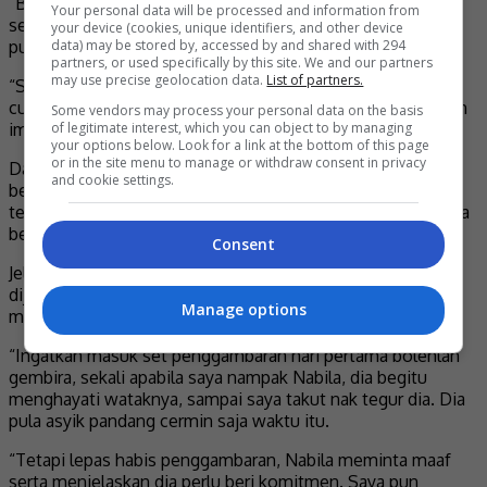
“Banyak posisi yang saya tak pernah lakukan dalam rutin
Your personal data will be processed and information from
senaman yoga, tetapi saya perlu buat dalam filem ini. Saya
your device (cookies, unique identifiers, and other device
data) may be stored by, accessed by and shared with 294
pun tak sangka yang saya boleh buat pergerakan sebegitu.
partners, or used specifically by this site. We and our partners
may use precise geolocation data.
List of partners.
“Selain memberi cadangan kepada Shamyl, saya ada juga
cuba mencari pergerakan yang boleh memberi kelainan dan
Some vendors may process your personal data on the basis
of legitimate interest, which you can object to by managing
impak kepada watak Melur,” katanya.
your options below. Look for a link at the bottom of this page
or in the site menu to manage or withdraw consent in privacy
Dalam pada itu, Marsha juga teruja kerana dapat
and cookie settings.
bekerjasama dengan pelakon Nabila Huda dalam filem
tersebut, namun pada masa yang sama berasa seram ketika
berada di set penggambaran.
Consent
Jelasnya, Nabila begitu menghayati watak Ramlah yang
dijayakan sehingga membangkitkan aura yang
Manage options
menyeramkan.
“Ingatkan masuk set penggambaran hari pertama bolehlah
gembira, sekali apabila saya nampak Nabila, dia begitu
menghayati wataknya, sampai saya takut nak tegur dia. Dia
pula asyik pandang cermin saja waktu itu.
“Tetapi lepas habis penggambaran, Nabila meminta maaf
serta menjelaskan dia perlu beri komitmen. Saya pun