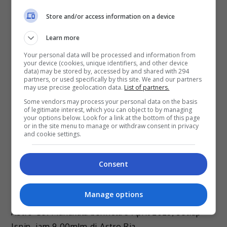
temu janji selepas berpisah dengan suaminya.
Takdir menemukan Lara dengan Aiman Yusuf,
Store and/or access information on a device
seorang pakar bedah yang pernah melalui episod
Learn more
perit dalam kehidupannya sebelum ini. Kedua-
Your personal data will be processed and information from
duanya berasa amat selesa dengan kehadiran
your device (cookies, unique identifiers, and other device
masing-masing. Namun, temu janji pertama mereka
data) may be stored by, accessed by and shared with 294
partners, or used specifically by this site. We and our partners
berubah menjadi mimpi ngeri.
may use precise geolocation data.
List of partners.
Some vendors may process your personal data on the basis
Siri ini dibintangi pelakon hebat tanah air seperti
of legitimate interest, which you can object to by managing
your options below. Look for a link at the bottom of this page
Tiz Zaqyah, Tony Eusoff, Ezzaty Abdullah, Nadiya
or in the site menu to manage or withdraw consent in privacy
and cookie settings.
Nisaa, Wan Raja, Nas-T, Nazrief Nazri, Atilia Haron,
Aniq Suhair, Farah Ahmad dan Datuk Jalaluddin
Hassan.
Consent
“Liar” mulai 25 Mac 2023, setiap Sabtu, bermula
Manage options
jam 12 tengah malam di platform On Demand atau
Astro Go. Manakala bermula 3 April 2023, setiap
Isnin, jam 9.00mlm di Astro Ria.