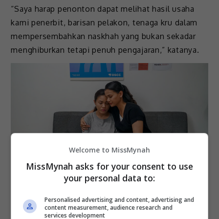
“Saya harap penonton dapat melihat hasil usaha
kami penerbit, barisan pelakon, tenaga kru dalam
mempersembahkan naskhah yang bukan sekadar
menghiburkan tetapi penuh pengajaran,” katanya.
Welcome to MissMynah
MissMynah asks for your consent to use
your personal data to:
“Liar” mengisahkan Lara Sulaiman, seorang guru
Personalised advertising and content, advertising and
yang cuba untuk memulakan hidup baru dan keluar
content measurement, audience research and
services development