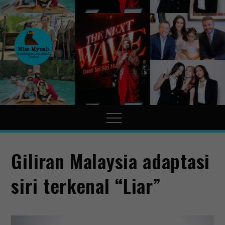
MissMynah
Portal Hiburan, Gaya Hidup
& Trending
Giliran Malaysia adaptasi
siri terkenal “Liar”