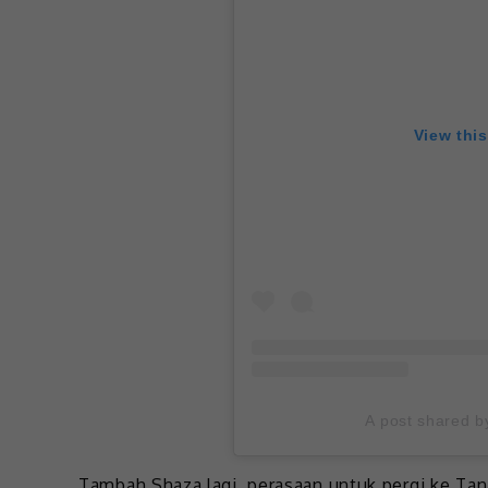
View thi
A post shared 
Tambah Shaza lagi, perasaan untuk pergi ke Ta