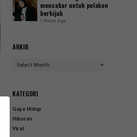
mencabar untuk pelakon
berhijab
1 Week Ago
ARKIB
KATEGORI
Gaya Hidup
Hiburan
Viral