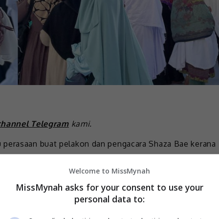
channel Telegram
kami.
 perasaan buat pelakon dan pengacara Shaza Bae kerana
h Suci bagi menunaikan ibadah umrah.
Welcome to MissMynah
iman Mohamad Zamri, dia rasa terpanggil untuk
MissMynah asks for your consent to use your
bunya, namun akui diri belum bersedia sepenuhnya.
personal data to:
mah Allah. Terima kasih ya Allah kerana telah