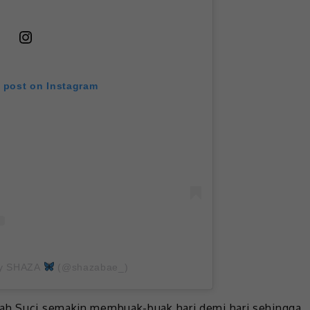
s post on Instagram
by SHAZA
(@shazabae_)
nah Suci semakin membuak-buak hari demi hari sehingga