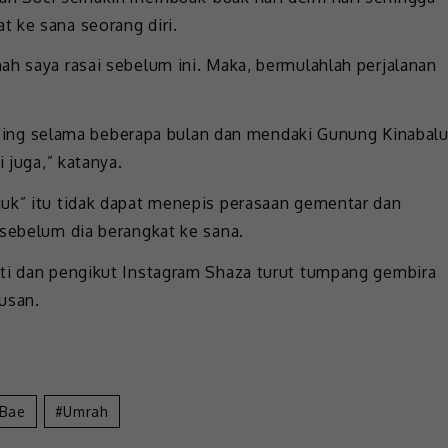
 ke sana seorang diri.
ah saya rasai sebelum ini. Maka, bermulahlah perjalanan
a asing selama beberapa bulan dan mendaki Gunung Kinabal
 juga,” katanya.
juk” itu tidak dapat menepis perasaan gementar dan
 sebelum dia berangkat ke sana.
iti dan pengikut Instagram Shaza turut tumpang gembira
usan.
 Bae
Umrah