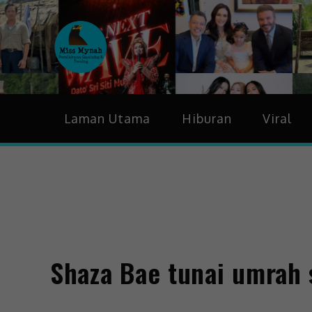
MissMynah
Portal Hiburan, Gaya H
Laman Utama
Hiburan
Viral
Shaza Bae tunai umrah 