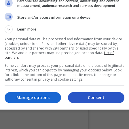
Personalised advertising and content, advertising and content
measurement, audience research and services development
ah mampu buat umrah jangan tangguh tangguh. Hati kecil
Store and/or access information on a device
in pergi apabila saya dah betul-betul bersedia.
Learn more
Your personal data will be processed and information from your device
(cookies, unique identifiers, and other device data) may be stored by,
Saya mampu bangun pagi setiap hari, bekerja dan nampak
accessed by and shared with 294 partners, or used specifically by this
site. We and our partners may use precise geolocation data.
List of
sa sedih. Saya lemah atau menjadi lemah tanpa saya
partners.
Some vendors may process your personal data on the basis of legitimate
interest, which you can object to by managing your options below. Look
for a link at the bottom of this page or in the site menu to manage or
withdraw consent in privacy and cookie settings.
Manage options
Consent