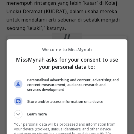
menempuh rintangan yang lebih ‘kasar’ di Kolej
Ungku Deramat (KUDRAT), dalam usaha mereka
untuk mendalami erti sebenar di sebalik menjadi
seorang ‘lelaki’,” katanya.
Welcome to MissMynah
MissMynah asks for your consent to use
your personal data to:
Personalised advertising and content, advertising and
content measurement, audience research and
services development
Store and/or access information on a device
Learn more
View this post on Instagram
Your personal data will be processed and information from
your device (cookies, unique identifiers, and other device
data) may be stored by, accessed by and shared with 294