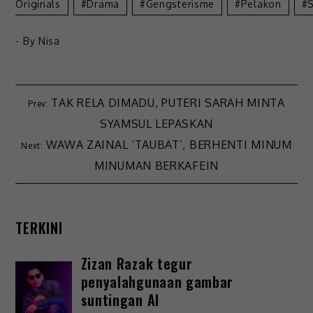
Originals
Drama
Gengsterisme
Pelakon
S
- By
Nisa
TAK RELA DIMADU, PUTERI SARAH MINTA
SYAMSUL LEPASKAN
WAWA ZAINAL ‘TAUBAT’, BERHENTI MINUM
MINUMAN BERKAFEIN
TERKINI
Zizan Razak tegur
penyalahgunaan gambar
suntingan AI