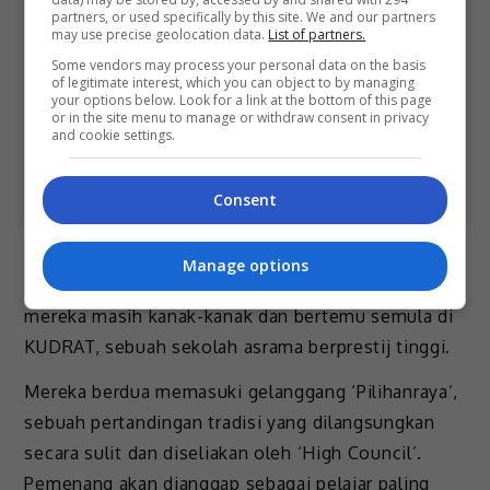
partners, or used specifically by this site. We and our partners
may use precise geolocation data.
List of partners.
Some vendors may process your personal data on the basis
of legitimate interest, which you can object to by managing
your options below. Look for a link at the bottom of this page
or in the site menu to manage or withdraw consent in privacy
and cookie settings.
A post shared by @nadhirnasar_
Consent
“Projek: High Council” berkisarkan tentang dua
Manage options
beradik, Fakri dan Naim yang telah terpisah sejak
mereka masih kanak-kanak dan bertemu semula di
KUDRAT, sebuah sekolah asrama berprestij tinggi.
Mereka berdua memasuki gelanggang ‘Pilihanraya’,
sebuah pertandingan tradisi yang dilangsungkan
secara sulit dan diseliakan oleh ‘High Council’.
Pemenang akan dianggap sebagai pelajar paling