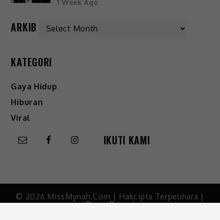
1 Week Ago
ARKIB
KATEGORI
Gaya Hidup
Hiburan
Viral
IKUTI KAMI
© 2026 MissMynah.Com | Hakcipta Terpelihara |
Dasar Privasi
Ikuti kami di
FB MissMynah