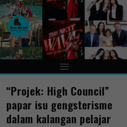
MissMynah
Portal Hiburan, Gaya Hidup
& Trending
“Projek: High Council”
papar isu gengsterisme
dalam kalangan pelajar