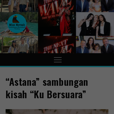
MissMynah
Portal Hiburan, Gaya Hidup
& Trending
“Astana” sambungan
kisah “Ku Bersuara”