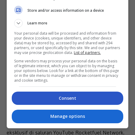
Store and/or access information on a device
Learn more
Your personal data will be processed and information from
your device (cookies, unique identifiers, and other device
A post shared by @erniezakri
data) may be stored by, accessed by and shared with 294
partners, or used specifically by this site. We and our partners
may use precise geolocation data.
List of partners.
Proses rakaman single yang diilhamkan oleh Omar
Some vendors may process your personal data on the basis
K dan Shazriq Azeman ini memakan masa sehari,
of legitimate interest, which you can object to by managing
your options below. Look for a link at the bottom of this page
manakala proses ‘mixing’ dan ‘mastering’ pula
or in the site menu to manage or withdraw consent in privacy
and cookie settings.
berlaku dalam tempoh yang singkat.
“Astana” kini boleh dimuat turun di iTunes serta
Consent
boleh distrim menerusi Joox, KKBox, Spotify,
Deezer, Apple Music dan YouTube Music.
Manage options
Video muzik “Astana” boleh ditonton secara
eksklusif di saluran YouTube Rocketfuel Network.