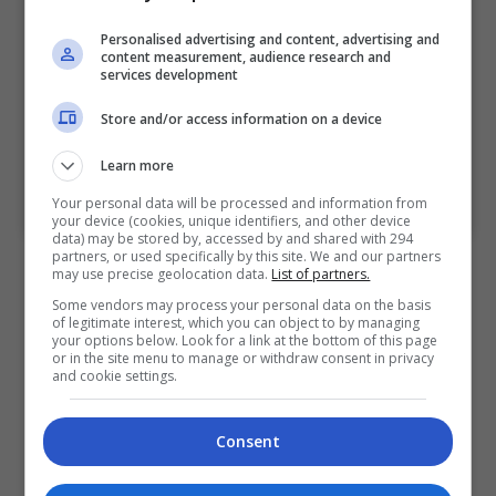
Personalised advertising and content, advertising and
content measurement, audience research and
services development
Store and/or access information on a device
Learn more
A post shared by JUANG (@juangthemovie)
Your personal data will be processed and information from
your device (cookies, unique identifiers, and other device
data) may be stored by, accessed by and shared with 294
partners, or used specifically by this site. We and our partners
Didukung oleh pasukan pemuzik
may use precise geolocation data.
List of partners.
profesional Malaysian Philharmonic Orchestra,
Some vendors may process your personal data on the basis
of legitimate interest, which you can object to by managing
“Wira Hatiku” dikuatkan lagi dengan susunan muzik
your options below. Look for a link at the bottom of this page
daripada Mac Chew.
or in the site menu to manage or withdraw consent in privacy
and cookie settings.
Video muzik “Wira Hatiku” yang dirakamkan di
Dewan Filharmonik Petronas KLCC kini boleh
Consent
ditonton menerusi saluran YouTube Asia Tropical