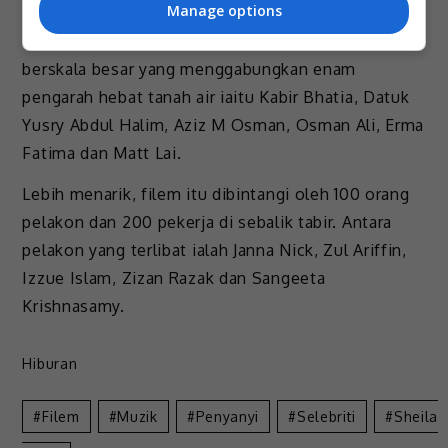
Films.
Manage options
Sekadar info, filem “Juang” merupakan satu projek
berskala besar yang menggabungkan enam
pengarah hebat tanah air iaitu Kabir Bhatia, Datuk
Yusry Abdul Halim, Aziz M Osman, Osman Ali, Erma
Fatima dan Matt Lai.
Lebih menarik, filem itu dibintangi oleh 100 orang
pelakon dan 200 pekerja di sebalik tabir. Antara
pelakon yang terlibat ialah Janna Nick, Zul Ariffin,
Izzue Islam, Zizan Razak dan Sangeeta
Krishnasamy.
Hiburan
Filem
Muzik
Penyanyi
Selebriti
Sheila