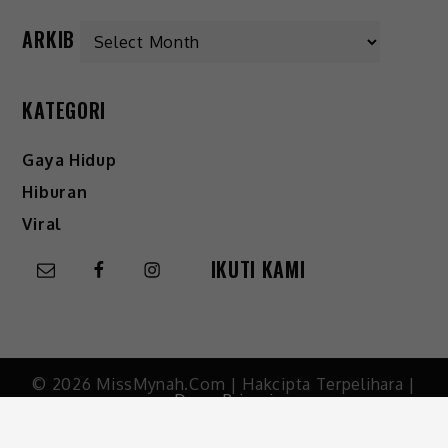
ARKIB
KATEGORI
Gaya Hidup
Hiburan
Viral
IKUTI KAMI
© 2026 MissMynah.Com | Hakcipta Terpelihara |
Dasar Privasi
Ikuti kami di
FB MissMynah