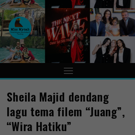
MissMynah
Portal Hiburan, Gaya Hidup
& Trending
Sheila Majid dendang
lagu tema filem “Juang”,
“Wira Hatiku”