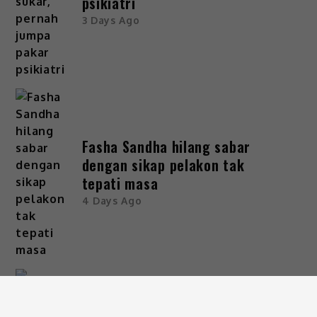
psikiatri
3 Days Ago
Fasha Sandha hilang sabar
dengan sikap pelakon tak
tepati masa
4 Days Ago