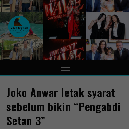
MissMynah
Portal Hiburan, Gaya Hidup
& Trending
Joko Anwar letak syarat
sebelum bikin “Pengabdi
Setan 3”