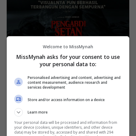
Welcome to MissMynah
MissMynah asks for your consent to use
Filem ini telah meraih sambutan luar biasa
your personal data to:
Personalised advertising and content, advertising and
Tambah Joko lagi, padanya kejayaan filem itu bukan
content measurement, audience research and
hanya terletak pada kutipan pecah panggung
services development
sahaja, bahkan keinginan penonton untuk tahu apa
Store and/or access information on a device
yang bakal berlaku dan menggemari watak-watak
yang ditampilkan.
Learn more
Your personal data will be processed and information from
your device (cookies, unique identifiers, and other device
data) may be stored by, accessed by and shared with 294