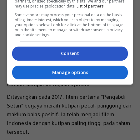
“Jadi, sama ada filem ketiga akan dihasilkan atau
partners, or used specifically by this site. We and our partners
may use precise geolocation data.
List of partners.
tidak bergantung pada para penonton, sama ada
Some vendors may process your personal data on the basis
mereka menggemari watak-watak dalam filem
of legitimate interest, which you can object to by managing
your options below. Look for a link at the bottom of this page
kedua,” katanya.
or in the site menu to manage or withdraw consent in privacy
and cookie settings.
Sekuel filem ini mengisahkan Rini, yang perlu
mengatasi ketakutan di zaman silamnya dan
Consent
berdepan pelbagai cabaran bersama keluarganya
demi menghapuskan sumpahan yang dijatuhkan
Manage options
terhadap mereka selepas kematian ibu Rini, yang
terlibat dengan pemujaan syaitan.
Ditayangkan pada 2017, filem pertama “Pengabdi
Setan” berjaya meraih kutipan pecah panggung dan
maklum balas positif. Ia telah menjadi filem
Indonesia dengan kutipan paling tinggi pada tahun
tersebut.