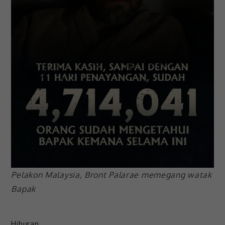
Pelakon Malaysia, Bront Palarae memegang watak
Bapak
Hiburan