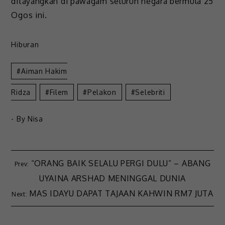
ditayangkan di pawagam seluruh negara bermula 25
Ogos ini.
Hiburan
Aiman Hakim
Ridza
Filem
Pelakon
Selebriti
- By
Nisa
“ORANG BAIK SELALU PERGI DULU” – ABANG
UYAINA ARSHAD MENINGGAL DUNIA
MAS IDAYU DAPAT TAJAAN KAHWIN RM7 JUTA