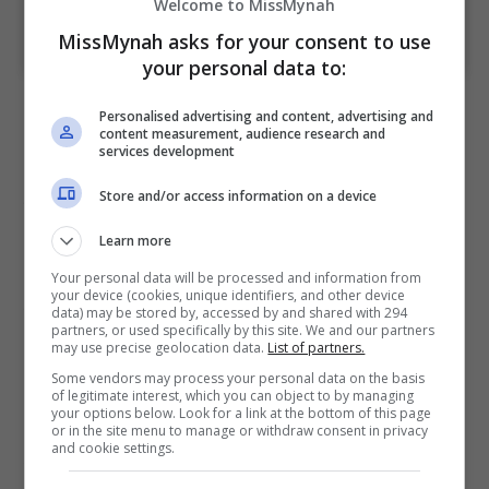
Welcome to MissMynah
MissMynah asks for your consent to use
A post shared by Aiman Hakim Ridza (@aimanhakimridza)
your personal data to:
Dalam perkongsian sama, suami kepada pelakon
Personalised advertising and content, advertising and
Zahirah Macwilson itu turut berkongsi keterujaan
content measurement, audience research and
services development
apabila berpeluang menaiki dan mengendali sendiri
jet pejuang Sukhoi Su-30MKM di laluan udara teksi
Store and/or access information on a device
lapangan terbang.
Learn more
Biarpun tidak dapat melakukan penerbangan dalam
Your personal data will be processed and information from
your device (cookies, unique identifiers, and other device
jet pejuang itu, namun Aiman akui berasa cukup
data) may be stored by, accessed by and shared with 294
bertuah kerana mempunyai pengalaman sebegitu
partners, or used specifically by this site. We and our partners
may use precise geolocation data.
List of partners.
berharga.
Some vendors may process your personal data on the basis
of legitimate interest, which you can object to by managing
“Bila fikir balik saya tak layak pun kalau nak
your options below. Look for a link at the bottom of this page
or in the site menu to manage or withdraw consent in privacy
dibandingkan dengan juruterbang tentera udara kita
and cookie settings.
yang berlatih selama bertahun-tahun untuk bawa