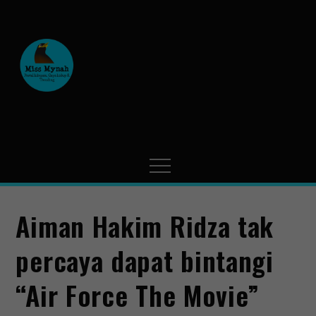
MissMynah
Portal Hiburan, Gaya Hidup
& Trending
Aiman Hakim Ridza tak
percaya dapat bintangi
“Air Force The Movie”