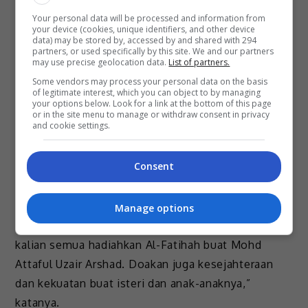
terlalu baik. Anak yang baik. Abang yang baik.
Your personal data will be processed and information from
your device (cookies, unique identifiers, and other device
Suami yang baik. Ayah yang baik. Lepas arwah baba
data) may be stored by, accessed by and shared with 294
partners, or used specifically by this site. We and our partners
meninggal dunia, dia jadi ketua keluarga.
may use precise geolocation data.
List of partners.
“Dari kecil lagi dia dah tunjukkan contoh yang baik
Some vendors may process your personal data on the basis
of legitimate interest, which you can object to by managing
untuk kami adik-adik. Dia masuk asrama. Kami
your options below. Look for a link at the bottom of this page
or in the site menu to manage or withdraw consent in privacy
semua nak masuk asrama. Dia berjaya dalam
and cookie settings.
pelajaran. Kami semua nak berjaya dalam pelajaran.
Dia sentiasa dahulukan ummi. Kami adik-adik
Consent
berebut nak berbakti untuk ummi. Dia baik,
pemurah dan penyayang.
Manage options
“Abangku Uzair, semoga syurga menantimu. Minta
kalian semua hadiahkan Al-Fatihah buat Mohd
Attaful Uzair Arshad. Doakan juga kesejahteraan
dan kekuatan buat isteri dan anak-anaknya,”
katanya.