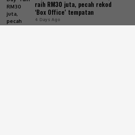
raih RM30 juta, pecah rekod
‘Box Office’ tempatan
4 Days Ago
ARKIB
KATEGORI
Gaya Hidup
Hiburan
Viral
IKUTI KAMI