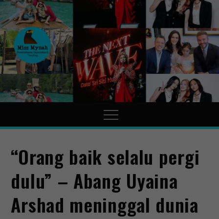
MissMynah
Portal Hiburan, Gaya Hidup
& Trending
“Orang baik selalu pergi
dulu” – Abang Uyaina
Arshad meninggal dunia