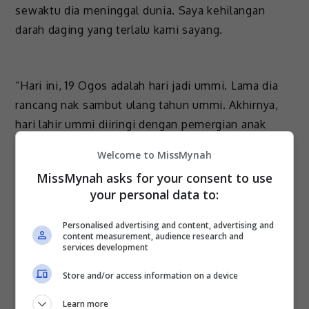
sewaktu dia meninggal dunia. Saya kehilangan
darah daging yang terlalu kami sayang.
“Hari ini, 19 Ogos adalah hari jadi ummi. Lama dia
rancang nak sambut ulang tahun ummi. Akhirnya,
hari lahir ummi diiringi dengan pemergian anak
ulungnya. Allahuakbar,” katanya.
Welcome to MissMynah
Memetik laporan dari
Utusan Malaysia
, arwah
MissMynah asks for your consent to use
abang Uyaina menghembuskan nafas terakhir
your personal data to:
ketika melakukan aktiviti berbasikal, malam tadi.
Personalised advertising and content, advertising and
content measurement, audience research and
Tambah pelakon drama “Jujurlah Nikahi Aku” itu
services development
lagi, arwah abangnya adalah seorang yang baik dan
Store and/or access information on a device
sering menjadi contoh kepada adik beradiknya.
Learn more
“Orang baik selalu pergi dulu. Dia sangat baik,