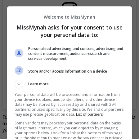
Welcome to MissMynah
MissMynah asks for your consent to use
View this post on Instagram
your personal data to:
Personalised advertising and content, advertising and
content measurement, audience research and
services development
Store and/or access information on a device
Learn more
Your personal data will be processed and information from
your device (cookies, unique identifiers, and other device
A post shared by ADRIANA ADNAN (@adrianaadnan)
data) may be stored by, accessed by and shared with 294
partners, or used specifically by this site. We and our partners
may use precise geolocation data.
List of partners.
Dalam pada itu, Adriana terasa bagai hilang kata-kata apabila
Some vendors may process your personal data on the basis
melihat nama-nama besar industri hiburan antarabangsa
of legitimate interest, which you can object to by managing
yang terdapat dalam senarai juri.
your options below. Look for a link at the bottom of this page
or in the site menu to manage or withdraw consent in privacy