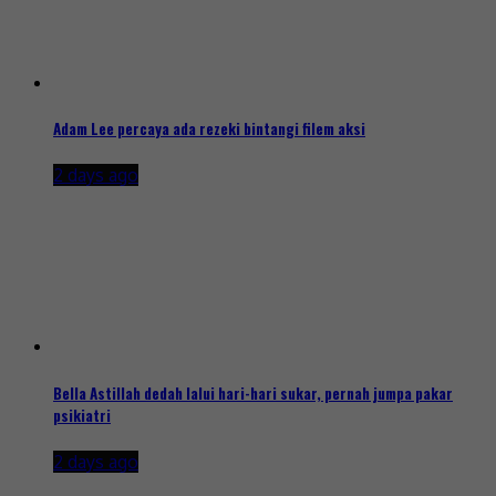
Adam Lee percaya ada rezeki bintangi filem aksi
2 days ago
Bella Astillah dedah lalui hari-hari sukar, pernah jumpa pakar
psikiatri
2 days ago