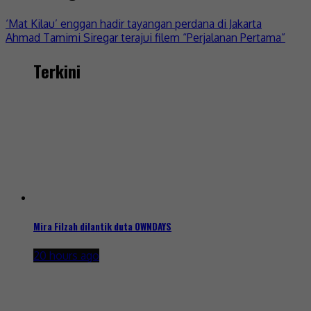
‘Mat Kilau’ enggan hadir tayangan perdana di Jakarta
Ahmad Tamimi Siregar terajui filem “Perjalanan Pertama”
Terkini
Mira Filzah dilantik duta OWNDAYS
20 hours ago