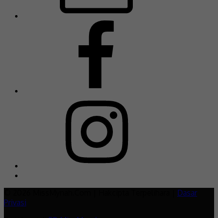
© 2026 MissMynah.Com | Hakcipta Terpelihara |
Dasar
Privasi