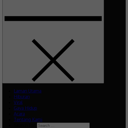
Laman Utama
Hiburan
Viral
Gaya Hidup
Acara
Tentang Kami
Search for: