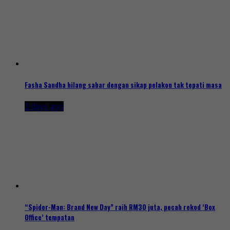
Fasha Sandha hilang sabar dengan sikap pelakon tak tepati masa
3 days ago
“Spider-Man: Brand New Day” raih RM30 juta, pecah rekod ‘Box
Office’ tempatan