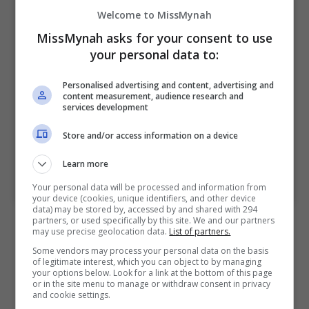
Welcome to MissMynah
View this post on Instagram
MissMynah asks for your consent to use
your personal data to:
Personalised advertising and content, advertising and
content measurement, audience research and
services development
Store and/or access information on a device
Learn more
A post shared by Warner Bros. Malaysia (@warnerbrosmy)
Your personal data will be processed and information from
your device (cookies, unique identifiers, and other device
data) may be stored by, accessed by and shared with 294
Tambah pelakon drama “The Hotel 2” itu lagi,
partners, or used specifically by this site. We and our partners
may use precise geolocation data.
List of partners.
biarpun karakter yang dibawanya hanya watak
Some vendors may process your personal data on the basis
sampingan, namun Sean gembira dapat mencipta
of legitimate interest, which you can object to by managing
your options below. Look for a link at the bottom of this page
sendiri latar belakang Waffles.
or in the site menu to manage or withdraw consent in privacy
and cookie settings.
“Saya membayangkan Waffles sebagai seekor