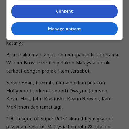
anjing yang jujur dan berasal dari Subang Jaya,
Consent
Malaysia yang tuannya berpindah ke New York
sebagai perantau.
Manage options
“Waffles juga mempunyai loghat Malaysia,”
katanya.
Buat makluman lanjut, ini merupakan kali pertama
Warner Bros. memilih pelakon Malaysia untuk
terlibat dengan projek filem tersebut.
Selain Sean, filem itu menampilkan pelakon
Hollywood terkenal seperti Dwayne Johnson,
Kevin Hart, John Krasinski, Keanu Reeves, Kate
McKinnon dan ramai lagi.
“DC League of Super-Pets” akan ditayangkan di
pawagam seluruh Malaysia bermula 28 Julai ini.