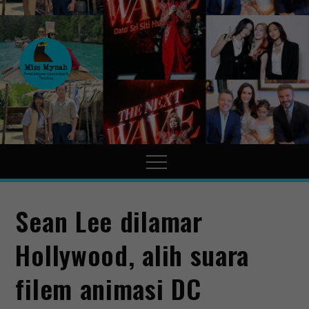
MissMynah
Portal Hiburan, Gaya Hidup
& Trending
Sean Lee dilamar
Hollywood, alih suara
filem animasi DC