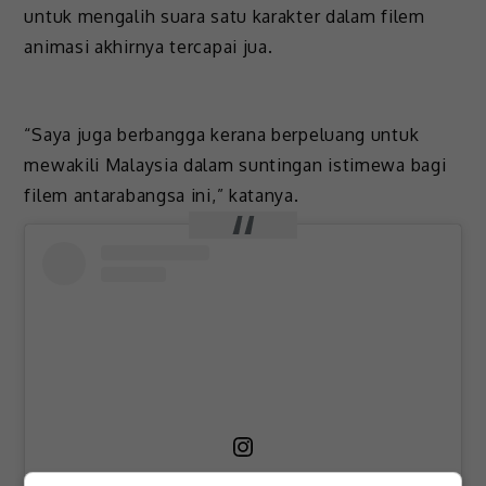
untuk mengalih suara satu karakter dalam filem
animasi akhirnya tercapai jua.
“Saya juga berbangga kerana berpeluang untuk
mewakili Malaysia dalam suntingan istimewa bagi
filem antarabangsa ini,” katanya.