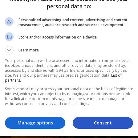
personal data to:
ku ketika dia sedang mengarah babak pelakon Sophia
Iman.
Personalised advertising and content, advertising and content
measurement, audience research and services development
am, saya dapat rasakan ada ‘kuasa’ lain yang mengarah
Store and/or access information on a device
Learn more
Your personal data will be processed and information from your device
anaknya di dalam bilik. Bila saya sebut ‘action’, Sophia
(cookies, unique identifiers, and other device data) may be stored by,
accessed by and shared with 294 partners, or used specifically by this
konannya yang baik.
site. We and our partners may use precise geolocation data.
List of
partners.
ana dia tak berhenti dan teruskan mencekik. Kemudian
Some vendors may process your personal data on the basis of legitimate
interest, which you can object to by managing your options below. Look
sih tak berhenti.
for a link at the bottom of this page or in the site menu to manage or
withdraw consent in privacy and cookie settings.
bertalu-talu, tetapi tiada siapa yang dengar sedangkan
ya.
Manage options
Consent