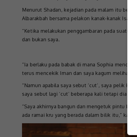
Menurut Shadan, kejadian pada malam itu berla
Albarakbah bersama pelakon kanak-kanak Isaac 
“Ketika melakukan penggambaran pada suatu mal
dan bukan saya.
“Ia berlaku pada babak di mana Sophia mencekik 
terus mencekik Iman dan saya kagum melihat la
“Namun apabila saya sebut ‘cut’, saya pelik ker
saya sebut lagi ‘cut’ beberapa kali tetapi dia ma
“Saya akhirnya bangun dan mengetuk pintu bilik 
ada ramai kru yang berada dalam bilik itu,” katan