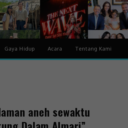
idup & Trending
Gaya Hidup
Acara
Tentang Kami
laman aneh sewaktu
ung Dalam Almari”