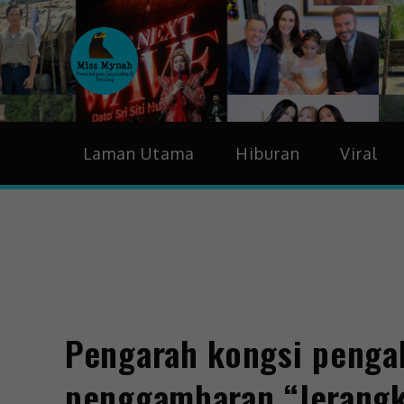
MissMynah
Portal Hiburan, Gaya H
Laman Utama
Hiburan
Viral
Pengarah kongsi penga
penggambaran “Jerangk