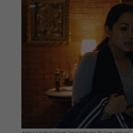
Antara babak filem “Jerangkung Dalam Almari”