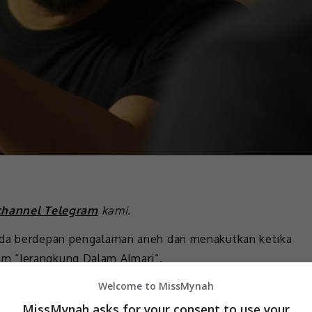
channel Telegram
kami.
pada berdepan pengalaman aneh dan menakutkan ketika
m “Jerangkung Dalam Almari”.
Welcome to MissMynah
edia pada majlis tayangan perdana filem “Jerangkung
ing Mall, Petaling Jaya, pada Rabu.
MissMynah asks for your consent to use your