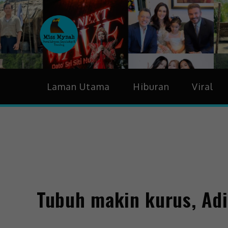
MissMynah
Portal Hiburan, Gaya H
Laman Utama
Hiburan
Viral
Tubuh makin kurus, Ad