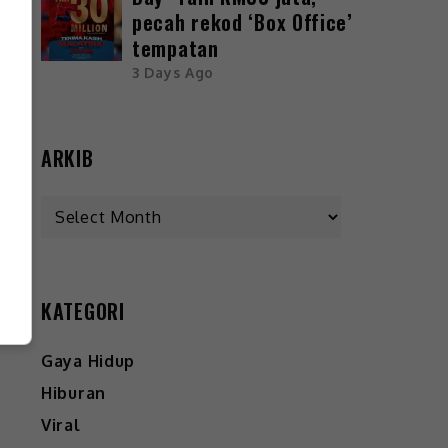
pecah rekod ‘Box Office’
tempatan
3 Days Ago
ARKIB
KATEGORI
Gaya Hidup
Hiburan
Viral