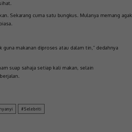
ihat.
makan. Sekarang cuma satu bungkus. Mulanya memang aga
biasa.
k guna makanan diproses atau dalam tin,” dedahnya
am suap sahaja setiap kali makan, selain
erjalan.
nyanyi
Selebriti