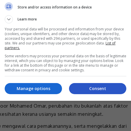
Store and/or access information on a device
Learn more
Your personal data will be processed and information from your device
(cookies, unique identifiers, and other device data) may be stored by,
accessed by and shared with 294 partners, or used specifically by this
site. We and our partners may use precise geolocation data.
List of
partners.
Some vendors may process your personal data on the basis of legitimate
interest, which you can object to by managing your options below. Look
for a link at the bottom of this page or in the site menu to manage or
withdraw consent in privacy and cookie settings.
channel Telegram
kami.
ah Noor telah menarik perhatian ramai apabila tubuhnya
Manage options
Consent
oor Mohamed Omar, perubahan itu bukanlah atas faktor
 kesihatan kerana usianya semakin meningkat.
tu mengawal cara pemakanannya, serta mengelakkan dari