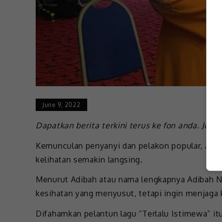
June 9, 2022
Dapatkan berita terkini terus ke fon anda. Join
Kemunculan penyanyi dan pelakon popular, Adib
kelihatan semakin langsing.
Menurut Adibah atau nama lengkapnya Adibah N
kesihatan yang menyusut, tetapi ingin menjaga
Difahamkan pelantun lagu “Terlalu Istimewa” i