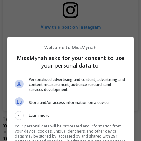
View this post on Instagram
Welcome to MissMynah
MissMynah asks for your consent to use
your personal data to:
Personalised advertising and content, advertising and
content measurement, audience research and
services development
A post shared by Puteri Sarah Liyana Megat (@puterisarahliyana)
Store and/or access information on a device
Learn more
Tambahnya lagi, setelah memperbanyakkan doa ketika
menunaikan umrah pada April lalu, pintu hatinya terbuka
Your personal data will be processed and information from
your device (cookies, unique identifiers, and other device
untuk melakukan sesuatu daripada terus berdiam diri dan
data) may be stored by, accessed by and shared with 294
membiarkan keluarganya berpecah belah.