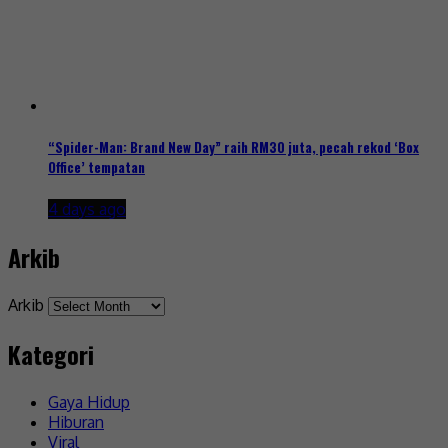
“Spider-Man: Brand New Day” raih RM30 juta, pecah rekod ‘Box
Office’ tempatan
4 days ago
Arkib
Arkib
Kategori
Gaya Hidup
Hiburan
Viral