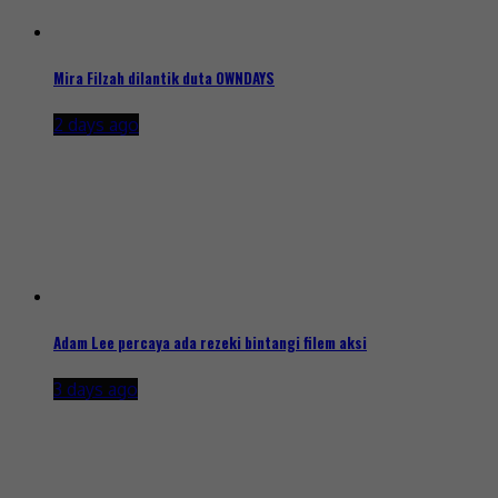
Mira Filzah dilantik duta OWNDAYS
2 days ago
Adam Lee percaya ada rezeki bintangi filem aksi
3 days ago