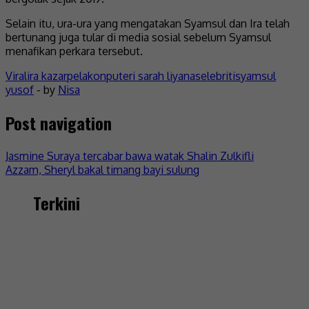
Selain itu, ura-ura yang mengatakan Syamsul dan Ira telah
bertunang juga tular di media sosial sebelum Syamsul
menafikan perkara tersebut.
Viral
ira kazar
pelakon
puteri sarah liyana
selebriti
syamsul
yusof
- by
Nisa
Post navigation
Jasmine Suraya tercabar bawa watak Shalin Zulkifli
Azzam, Sheryl bakal timang bayi sulung
Terkini