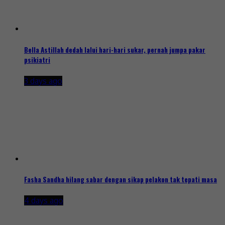
Bella Astillah dedah lalui hari-hari sukar, pernah jumpa pakar
psikiatri
3 days ago
Fasha Sandha hilang sabar dengan sikap pelakon tak tepati masa
4 days ago