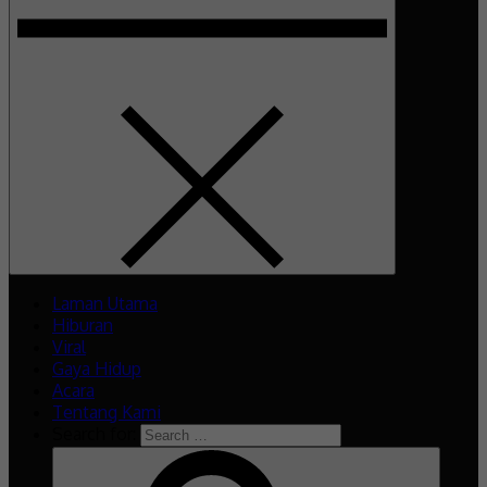
Laman Utama
Hiburan
Viral
Gaya Hidup
Acara
Tentang Kami
Search for: