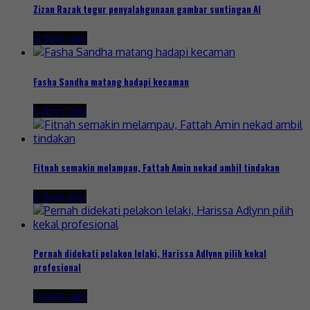
Zizan Razak tegur penyalahgunaan gambar suntingan AI
4 days ago
Fasha Sandha matang hadapi kecaman
5 days ago
Fitnah semakin melampau, Fattah Amin nekad ambil tindakan
6 days ago
Pernah didekati pelakon lelaki, Harissa Adlynn pilih kekal
profesional
1 week ago