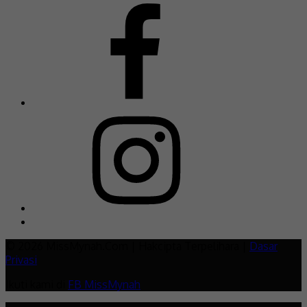
© 2026 MissMynah.Com | Hakcipta Terpelihara |
Dasar
Privasi
Ikuti kami di
FB MissMynah