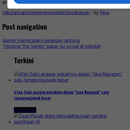
anak perempuan hasil perkahwinan Farra yang terdahulu.
Hiburan
caprice
penyanyi
selebriti
usahawan
- by
Nisa
Post navigation
Jasmin Hamid alami serangan jantung
“Histeria The Series” papar isu sosial di sekolah
Terkini
Irfan Zaini anggap wataknya dalam “Jana Nayagan” satu
tanggungjawab besar
2 days ago