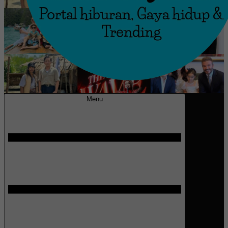
MissMynah
Portal Hiburan, Gaya Hidup & Trending
Menu