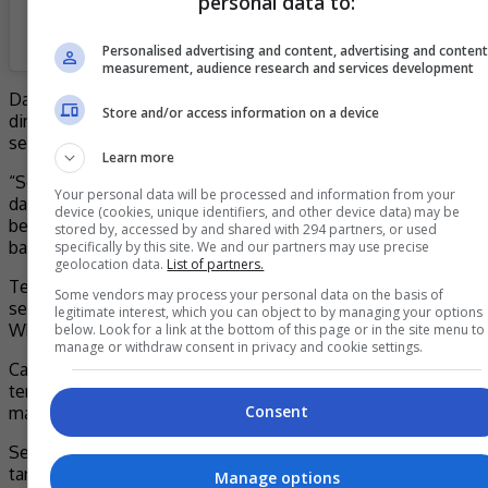
personal data to:
A post shared by Tiger of AlQuds (@capricedaddycap)
Personalised advertising and content, advertising and conten
measurement, audience research and services development
Dalam pada itu, Caprice turut membuat luahan bahawa
Store and/or access information on a device
dirinya sudah penat untuk berhadapan perkara sedemikian
sejak berumah tangga.
Learn more
“Sejujurnya saya betul-betul penat. Nak hadam perniagaan
Your personal data will be processed and information from your
dari pagi hingga malam, selepas itu sambung pula dengan
device (cookies, unique identifiers, and other device data) may be
benda bukan-bukan pada lewat pagi. Saya perlukan
stored by, accessed by and shared with 294 partners, or used
bantuan,” luahnya.
specifically by this site. We and our partners may use precise
geolocation data.
List of partners.
Terdahulu, Caprice mendedahkan isterinya pernah diganggu
Some vendors may process your personal data on the basis of
seorang lelaki dikenali dengan nama Najib menerusi aplikasi
legitimate interest, which you can object to by managing your options
WhatsApp.
below. Look for a link at the bottom of this page or in the site menu to
manage or withdraw consent in privacy and cookie settings.
Caprice kemudiannya memberi amaran kepada lelaki
tersebut dan memintanya untuk membuat permohonan
Consent
maaf secara terbuka.
Sekadar info, Caprice dan Farra telah mendirikan rumah
tangga pada November tahun lalu dan mempunyai seorang
Manage options