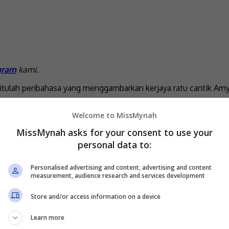
gram
kami.
tulah peribahasa yang menggambarkan kerjaya ratu cantik Amy 
 nama lengkap Amy Nur Tinie Abdul Aziz itu dilamar pengarah A
Welcome to MissMynah
MissMynah asks for your consent to use your
asai diri kerana kurang keyakinan untuk berlakon dalam naskh
personal data to:
ambaran.
Personalised advertising and content, advertising and content
measurement, audience research and services development
Store and/or access information on a device
Learn more