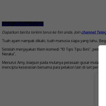
June 3, 2022
June 3, 2022
Dapatkan berita terkini terus ke fon anda. Join
channel Tele
Tuah ayam nampak dikaki, tuah manusia siapa yang tahu. Begi
Setelah menjayakan filem komedi “10 Tips Tipu Bini”, pemilik
Neraka”.
Menurut Amy, biarpun pada mulanya perasaan gusar mula mengu
mencipta keserasian bersama para pelakon lain di set pengg