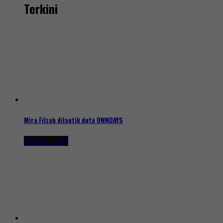
Terkini
Mira Filzah dilantik duta OWNDAYS
19 hours ago