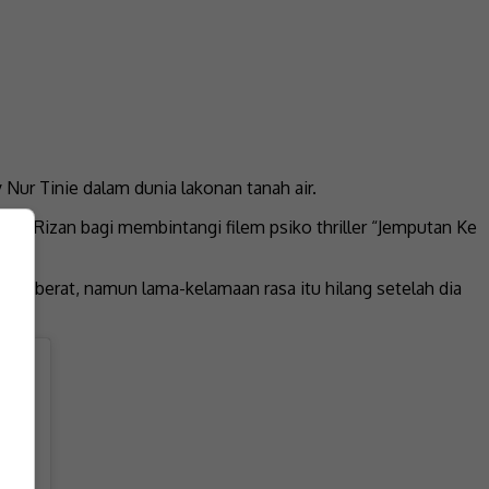
Nur Tinie dalam dunia lakonan tanah air.
mor Rizan bagi membintangi filem psiko thriller “Jemputan Ke
ah berat, namun lama-kelamaan rasa itu hilang setelah dia