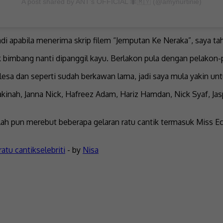
A post shared by ANT's OFFICIAL ️🐜🇲🇾 (@amynurtinie)
di apabila menerima skrip filem “Jemputan Ke Neraka”, saya ta
imbang nanti dipanggil kayu. Berlakon pula dengan pelakon-p
lesa dan seperti sudah berkawan lama, jadi saya mula yakin u
akinah, Janna Nick, Hafreez Adam, Hariz Hamdan, Nick Syaf, Ja
ah pun merebut beberapa gelaran ratu cantik termasuk Miss Ec
ratu cantik
selebriti
- by
Nisa