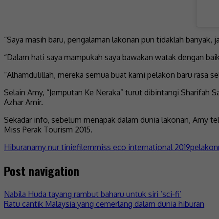
“Saya masih baru, pengalaman lakonan pun tidaklah banyak, ja
“Dalam hati saya mampukah saya bawakan watak dengan baik b
“Alhamdulillah, mereka semua buat kami pelakon baru rasa se
Selain Amy, “Jemputan Ke Neraka” turut dibintangi Sharifah S
Azhar Amir.
Sekadar info, sebelum menapak dalam dunia lakonan, Amy tel
Miss Perak Tourism 2015.
Hiburan
amy nur tinie
filem
miss eco international 2019
pelakon
Post navigation
Nabila Huda tayang rambut baharu untuk siri ‘sci-fi’
Ratu cantik Malaysia yang cemerlang dalam dunia hiburan