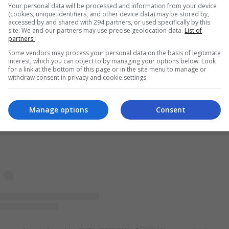
Your personal data will be processed and information from your device
(cookies, unique identifiers, and other device data) may be stored by,
accessed by and shared with 294 partners, or used specifically by this
site. We and our partners may use precise geolocation data.
List of
partners.
Some vendors may process your personal data on the basis of legitimate
interest, which you can object to by managing your options below. Look
for a link at the bottom of this page or in the site menu to manage or
withdraw consent in privacy and cookie settings.
View this post on Instagram
Manage options
Consent