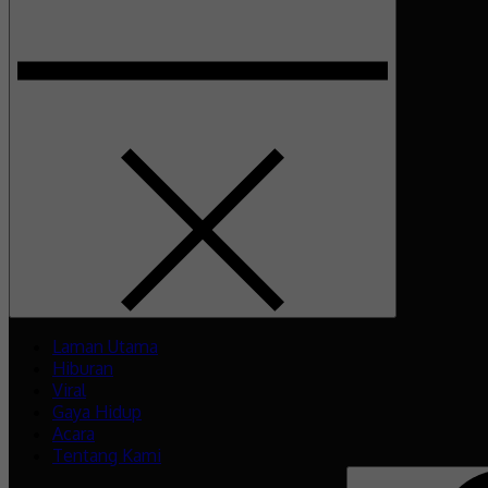
Laman Utama
Hiburan
Viral
Gaya Hidup
Acara
Tentang Kami