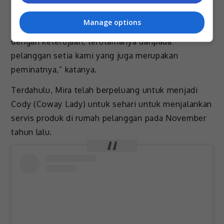
‘Cowayian’ kami.
Manage options
“Kami menjangkakan kerjasama ini akan dipenuhi
dengan keterujaan, terutamanya daripada
pelanggan setia kami yang juga merupakan
peminatnya,” katanya.
Terdahulu, Mira telah berpeluang untuk menjadi
Cody (Coway Lady) untuk sehari untuk menjalankan
servis produk di rumah pelanggan pada November
tahun lalu.