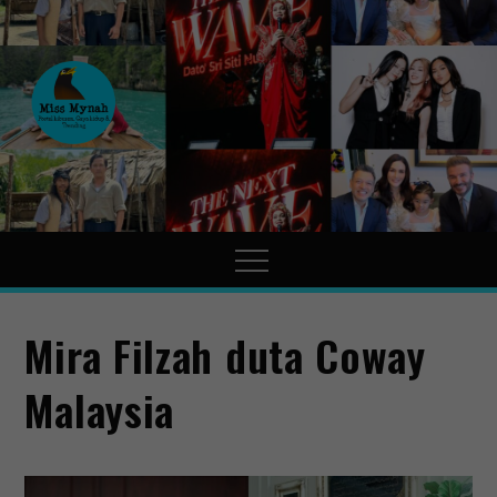
MissMynah
Portal Hiburan, Gaya Hidup
& Trending
Mira Filzah duta Coway
Malaysia