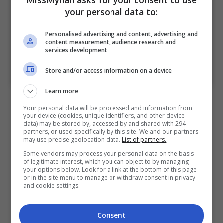
MissMynah asks for your consent to use
your personal data to:
Personalised advertising and content, advertising and
content measurement, audience research and
services development
A post shared by Coway Malaysia (@officialcowaymalaysia)
Store and/or access information on a device
Learn more
Dalam pada itu, Pengarah Urusan Coway Malaysia,
Your personal data will be processed and information from
Kyle Choi menyatakan Mira adalah selebriti paling
your device (cookies, unique identifiers, and other device
data) may be stored by, accessed by and shared with 294
sesuai untuk menggalas tanggungjawab sebagai
partners, or used specifically by this site. We and our partners
duta jenama Coway Malaysia, sekali gus
may use precise geolocation data.
List of partners.
mengukuhkan kedudukan jenama Coway di
Some vendors may process your personal data on the basis
of legitimate interest, which you can object to by managing
Malaysia.
your options below. Look for a link at the bottom of this page
or in the site menu to manage or withdraw consent in privacy
and cookie settings.
“Mira bukan sahaja telah menempa nama di pentas
seni tanah air, tetapi dia juga mempunyai ramai
Consent
peminat dan pendiriannya sejajar dengan semangat