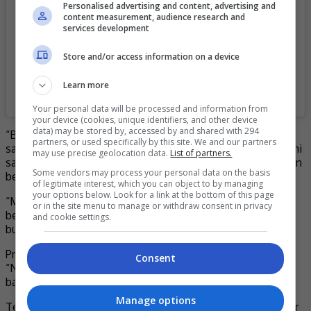
Personalised advertising and content, advertising and
content measurement, audience research and
services development
Store and/or access information on a device
A post shared by Azhan Rani (@azhan_rani)
Learn more
Your personal data will be processed and information from
your device (cookies, unique identifiers, and other device
data) may be stored by, accessed by and shared with 294
“Bila saya minta orang bantu kongsi butiran tak pernah ada
partners, or used specifically by this site. We and our partners
sambutan. Jadi saya pun kena bersedia, mungkin kempen ini
may use precise geolocation data.
List of partners.
saya tak boleh harapkan ramai akan turun, tapi saya tak akan
Some vendors may process your personal data on the basis
berhenti.
of legitimate interest, which you can object to by managing
your options below. Look for a link at the bottom of this page
“Marilah sama-sama kita zahirkan keprihatinan kita dengan
or in the site menu to manage or withdraw consent in privacy
berkongsi sedikit nikmat kesihatan yang dipinjamkan ini
and cookie settings.
buat membantu orang lain,” katanya.
Program ini merupakan kerjasama antara pelakon drama
Consent
“Nur” itu dengan pasukan Summit Attack Resources (SAR)
bagi memupuk semangat kemasyarakatan.
Manage options
Terdahulu, pasukan SAR turut mengadakan misi menghulur