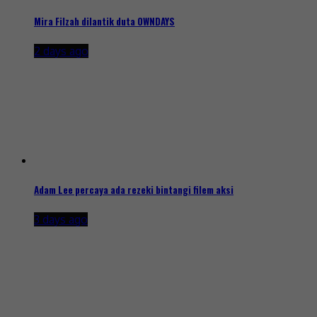
Mira Filzah dilantik duta OWNDAYS
2 days ago
Adam Lee percaya ada rezeki bintangi filem aksi
3 days ago