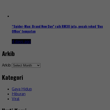
“Spider-Man: Brand New Day” raih RM30 juta, pecah rekod ‘Box
Office’ tempatan
4 days ago
Arkib
Arkib
Kategori
Gaya Hidup
Hiburan
Viral