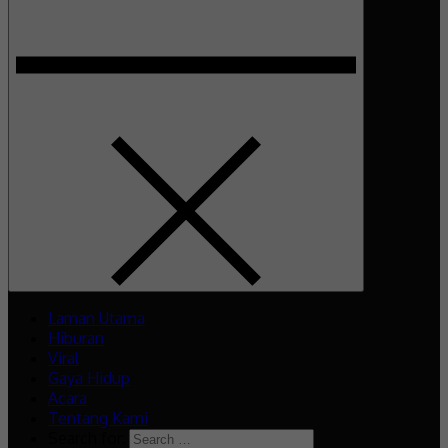
Laman Utama
Hiburan
Viral
Gaya Hidup
Acara
Tentang Kami
Search for: