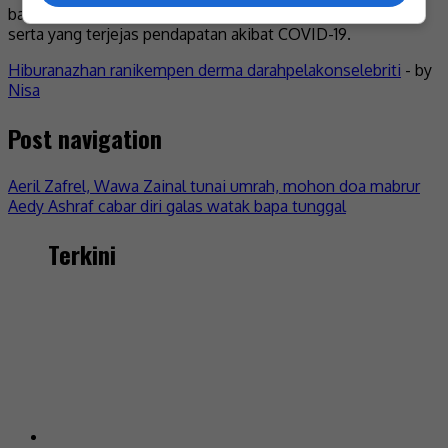
bantuan keperluan kepada keluarga berpendapatan rendah
serta yang terjejas pendapatan akibat COVID-19.
Hiburan
azhan rani
kempen derma darah
pelakon
selebriti
- by
Nisa
Post navigation
Aeril Zafrel, Wawa Zainal tunai umrah, mohon doa mabrur
Aedy Ashraf cabar diri galas watak bapa tunggal
Terkini