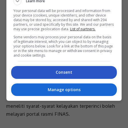
Learn more
ditutup secara rasmi.
Your personal data will be processed and information from
your device (cookies, unique identifiers, and other device
Sehubungan dengan itu, FINAS berharap semua
data) may be stored by, accessed by and shared with 294
partners, or used specifically by this site. We and our partners
penggiat seni dan syarikat penerbitan tempatan
may use precise geolocation data.
List of partners.
yang berkelayakan agar segera mengambil peluang
Some vendors may process your personal data on the basis
of legitimate interest, which you can object to by managing
keemasan ini bagi merealisasikan projek perfileman
your options below. Look for a link at the bottom of this page
mereka yang berpotensi.
or in the site menu to manage or withdraw consent in privacy
and cookie settings.
Segala urusan penyerahan kertas cadangan dan
permohonan lengkap boleh dilakukan sepenuhnya
Consent
secara dalam talian demi kemudahan para
pemohon.
Manage options
Penggiat industri yang berminat serta ingin
meneliti syarat-syarat kelayakan terperinci boleh
melayari portal rasmi FINAS.