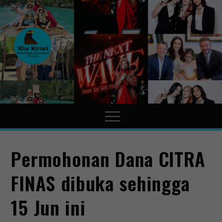
MissMynah
Portal Hiburan, Gaya Hidup
& Trending
Permohonan Dana CITRA
FINAS dibuka sehingga
15 Jun ini