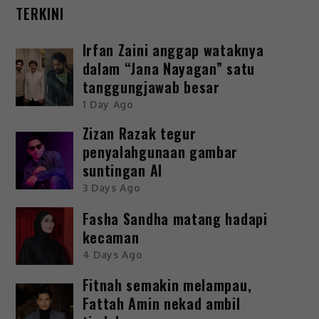
TERKINI
Irfan Zaini anggap wataknya
dalam “Jana Nayagan” satu
tanggungjawab besar
1 Day Ago
Zizan Razak tegur
penyalahgunaan gambar
suntingan AI
3 Days Ago
Fasha Sandha matang hadapi
kecaman
4 Days Ago
Fitnah semakin melampau,
Fattah Amin nekad ambil