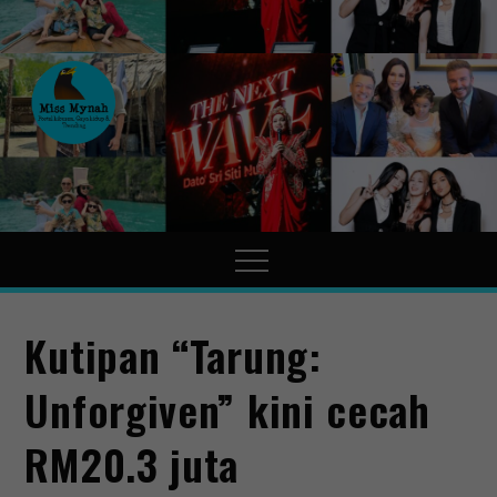
MissMynah
Portal Hiburan, Gaya Hidup
& Trending
Kutipan “Tarung:
Unforgiven” kini cecah
RM20.3 juta