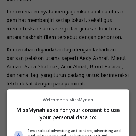
Fenomena ini nyata mengagumkan apabila ribuan
peminat membanjiri setiap lokasi, sekali gus
mencetuskan satu sinergi dan gerakan luar biasa
antara naskhah filem tersebut dengan penonton.
Kemeriahan digandakan lagi dengan kehadiran
barisan pelakon utama seperti Aedy Ashraf, Mierul
Aiman, Azira Shafinaz, Amir Ahnaf, Bront Palarae,
dan ramai lagi yang turun padang untuk berinteraksi
lebih dekat dengan para peminat.
Welcome to MissMynah
MissMynah asks for your consent to use
your personal data to:
Personalised advertising and content, advertising and
content measurement, audience research and