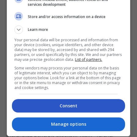
services development
Store and/or access information on a device
Learn more
View this post on Instagram
Your personal data will be processed and information from
your device (cookies, unique identifiers, and other device
data) may be stored by, accessed by and shared with 294
partners, or used specifically by this site. We and our partners
may use precise geolocation data.
List of partners.
Some vendors may process your personal data on the basis
of legitimate interest, which you can object to by managing
your options below. Look for a link at the bottom of this page
or in the site menu to manage or withdraw consent in privacy
and cookie settings.
Consent
A post shared by Alpha47 Films (@alpha47.films)
Manage options
Dalam pada itu, pengarah dan penulis skrip
merangkap penerbit eksekutif filem “Tarung: