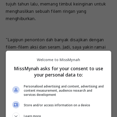
tujuh tahun lalu, memang timbul keinginan untuk
menghasilkan sebuah filem ringan yang
menghiburkan.
“Lagipun penonton dah banyak disajikan dengan
filem-filem aksi dan seram. Jadi, saya yakin ramai
yang merindui filem yang bercorak romantik
Welcome to MissMynah
komedi,” katanya.
MissMynah asks for your consent to use
Nadiah berkata demikian ketika hadir memeriahkan
your personal data to:
majlis tayangan media filem “Kata Hati” di GSC Mid
Personalised advertising and content, advertising and
Valley Megamall, Kuala Lumpur, baru-baru ini.
content measurement, audience research and
services development
Sementara itu, pelakon Nia Atasha yang menggalas
watak utama sebagai Ayra Natasha menyatakan, dia
Store and/or access information on a device
sememangnya mendambakan peluang untuk
Learn more