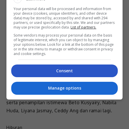
membintangi karya bergenre sebegini.
Your personal data will be processed and information from
your device (cookies, unique identifiers, and other device
“Untuk memegang watak utama, saya menyertai
data) may be stored by, accessed by and shared with 294
sesi uji bakat dan gembira apabila dapat
partners, or used specifically by this site. We and our partners
may use precise geolocation data.
List of partners.
digandingkan pula dengan Yusof Hashim sebagai
Some vendors may process your personal data on the basis
hero.
of legitimate interest, which you can object to by managing
your options below. Look for a link at the bottom of this page
or in the site menu to manage or withdraw consent in privacy
“Sebelum ini, kami berdua pernah beberapa kali
and cookie settings.
digandingkan bersama. Jadi, tidak sukar untuk kami
mencari keserasian bersama terutama
Consent
membabitkan babak-babak romantik,” jelasnya.
Selain Nia dan Yusof, filem itu turut dibintangi
Manage options
pelakon Fazziq Muqris, Scha Alyahya, Taqim Zaki
serta penampilan istimewa Beto Kusyairy, Nabila
Huda, Liyana Jasmay, Ceddy Ang dan ramai lagi.
Hiburan