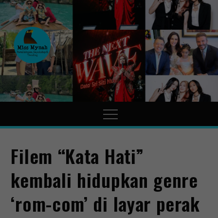
MissMynah
Portal Hiburan, Gaya Hidup
& Trending
Filem “Kata Hati”
kembali hidupkan genre
‘rom-com’ di layar perak