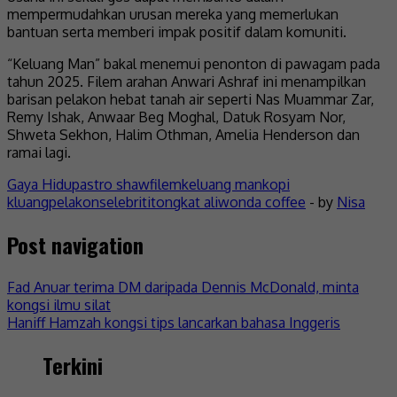
mempermudahkan urusan mereka yang memerlukan
bantuan serta memberi impak positif dalam komuniti.
“Keluang Man” bakal menemui penonton di pawagam pada
tahun 2025. Filem arahan Anwari Ashraf ini menampilkan
barisan pelakon hebat tanah air seperti Nas Muammar Zar,
Remy Ishak, Anwaar Beg Moghal, Datuk Rosyam Nor,
Shweta Sekhon, Halim Othman, Amelia Henderson dan
ramai lagi.
Gaya Hidup
astro shaw
filem
keluang man
kopi
kluang
pelakon
selebriti
tongkat ali
wonda coffee
- by
Nisa
Post navigation
Fad Anuar terima DM daripada Dennis McDonald, minta
kongsi ilmu silat
Haniff Hamzah kongsi tips lancarkan bahasa Inggeris
Terkini