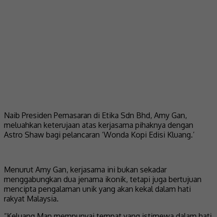
Naib Presiden Pemasaran di Etika Sdn Bhd, Amy Gan,
meluahkan keterujaan atas kerjasama pihaknya dengan
Astro Shaw bagi pelancaran ‘Wonda Kopi Edisi Kluang.’
Menurut Amy Gan, kerjasama ini bukan sekadar
menggabungkan dua jenama ikonik, tetapi juga bertujuan
mencipta pengalaman unik yang akan kekal dalam hati
rakyat Malaysia.
“Keluang Man mempunyai tempat yang istimewa dalam hati