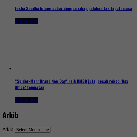
Fasha Sandha hilang sabar dengan sikap pelakon tak tepati masa
3 days ago
“Spider-Man: Brand New Day” raih RM30 juta, pecah rekod ‘Box
Office’ tempatan
3 days ago
Arkib
Arkib