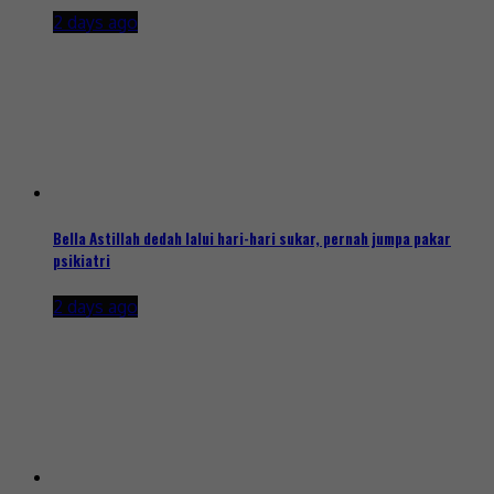
2 days ago
Bella Astillah dedah lalui hari-hari sukar, pernah jumpa pakar
psikiatri
2 days ago