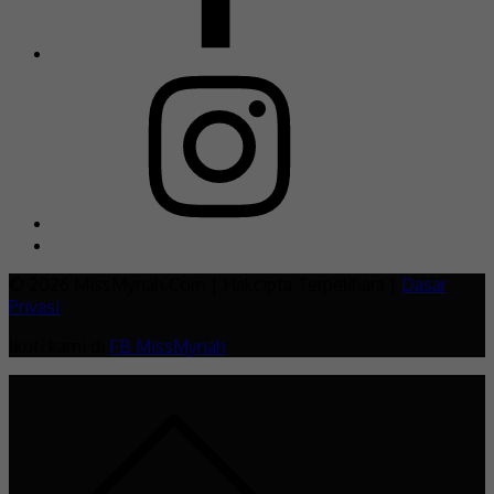
© 2026 MissMynah.Com | Hakcipta Terpelihara |
Dasar
Privasi
Ikuti kami di
FB MissMynah