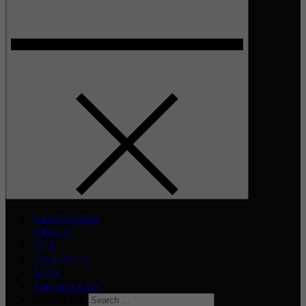
Laman Utama
Hiburan
Viral
Gaya Hidup
Acara
Tentang Kami
Search for: