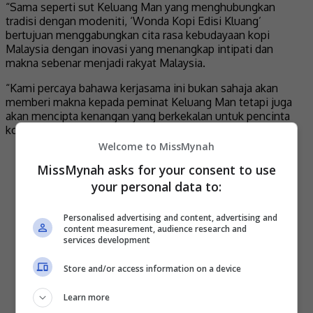
“Sama seperti sut Keluang Man yang menghubungkan
tradisi dengan modeniti, ‘Wonda Kopi Edisi Kluang’
bertujuan menggabungkan cita rasa kebudayaan kopi
Malaysia dengan inovasi yang menangkap intipati dan
makna sebenar menjadi rakyat Malaysia.
“Kami percaya bahawa kerjasama ini bukan sahaja akan
memberi makna kepada peminat Keluang Man tetapi juga
akan mencipta kenangan yang berkekalan untuk pencinta
kopi di seluruh negara,” katanya.
Welcome to MissMynah
MissMynah asks for your consent to use
your personal data to:
Personalised advertising and content, advertising and
content measurement, audience research and
services development
Store and/or access information on a device
Learn more