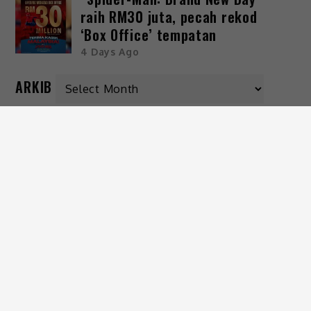
raih RM30 juta, pecah rekod
‘Box Office’ tempatan
4 Days Ago
ARKIB
KATEGORI
Gaya Hidup
Hiburan
Viral
IKUTI KAMI