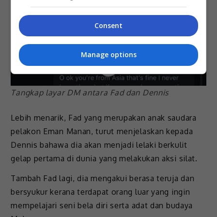
Consent
Manage options
Tangkap layar DM antara Fad dan Dennis
Lebih menarik, Fad yang merupakan anak saudara
pelakon Eman Manan, turut menjelaskan kepada
Dennis bahawa dia akan menjadi lelaki berkulit
gelap pertama di dunia yang melakukan aksi silat.
Tambah Fad lagi, dia mengakui berasa teruja dan
bersyukur kerana terdapat orang luar yang ingin
mempelajari seni bela diri serta adat dan budaya