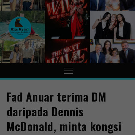
MissMynah
Portal Hiburan, Gaya Hidup
& Trending
Fad Anuar terima DM
daripada Dennis
McDonald, minta kongsi