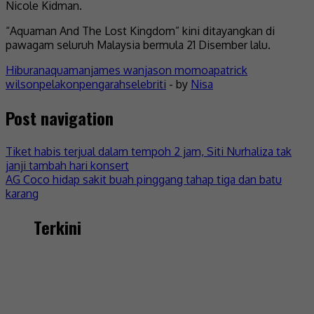
Nicole Kidman.
“Aquaman And The Lost Kingdom” kini ditayangkan di
pawagam seluruh Malaysia bermula 21 Disember lalu.
Hiburan
aquaman
james wan
jason momoa
patrick
wilson
pelakon
pengarah
selebriti
- by
Nisa
Post navigation
Tiket habis terjual dalam tempoh 2 jam, Siti Nurhaliza tak
janji tambah hari konsert
AG Coco hidap sakit buah pinggang tahap tiga dan batu
karang
Terkini