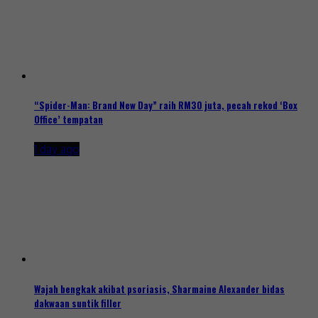
“Spider-Man: Brand New Day” raih RM30 juta, pecah rekod ‘Box
Office’ tempatan
1 day ago
Wajah bengkak akibat psoriasis, Sharmaine Alexander bidas
dakwaan suntik filler