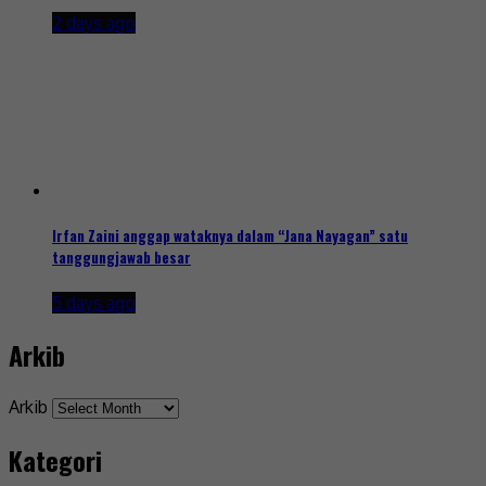
2 days ago
Irfan Zaini anggap wataknya dalam “Jana Nayagan” satu
tanggungjawab besar
5 days ago
Arkib
Arkib
Kategori