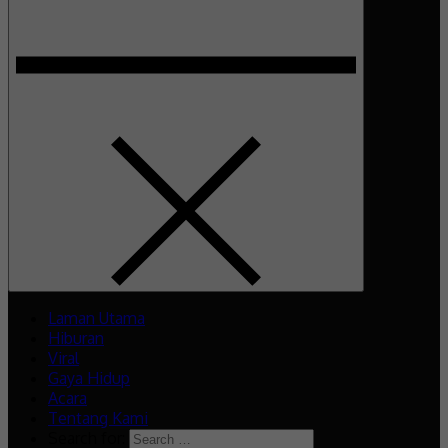
Laman Utama
Hiburan
Viral
Gaya Hidup
Acara
Tentang Kami
Search for: