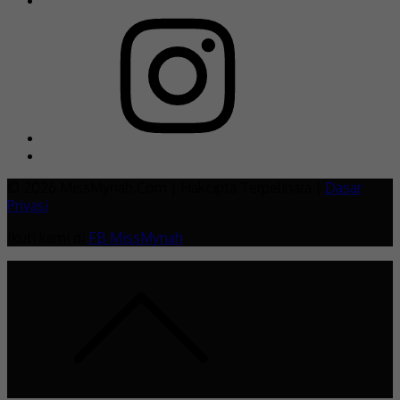
© 2026 MissMynah.Com | Hakcipta Terpelihara |
Dasar
Privasi
Ikuti kami di
FB MissMynah