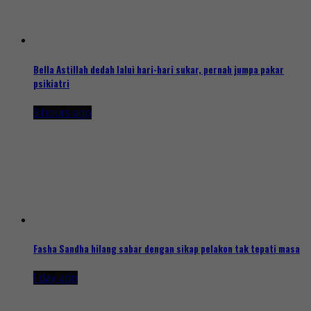
Bella Astillah dedah lalui hari-hari sukar, pernah jumpa pakar
psikiatri
3 hours ago
Fasha Sandha hilang sabar dengan sikap pelakon tak tepati masa
1 day ago