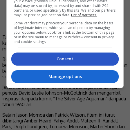
your device (cookies, unique identifiers, and other device
data) may be stored by, accessed by and shared with 294
partners, or used specifically by this site. We and our partners
may use precise geolocation data.
List of partners.
Some vendors may process your personal data on the basis
of legitimate interest, which you can object to by managing
your options below. Look for a link at the bottom of this page
Tambah James lagi, filem ini memberi mesej di mana
or in the site menu to manage or withdraw consent in privacy
and cookie settings.
kadangkala kita perlu membuat pilihan yang sukar atau
melakukan sesuatu perkara walaupun kita tidak rela.
Consent
Bercakap mengenai pengalamannya, James mengakui
berdepan cabaran untuk merancang kemudian menghasilkan
babak-babak di bawah air dan kesan visual (VFX), namun
Manage options
senang bekerjasama dengan barisan pelakon.
James turut menambah bahawa dia bekerjasama dengan
penulis David Leslie Johnson-McGoldrick dan mengambil
inspirasi daripada komik “The Silver Age Aquaman” daripada
tahun 1960-an.
Selain Jason Momoa dan Patrick Wilson, filem ini turut
dibintangi Amber Heard, Yahya Abdul-Mateen II, Randall
Park, Dolph Lundgren, Temuera Morrison, Martin Short dan