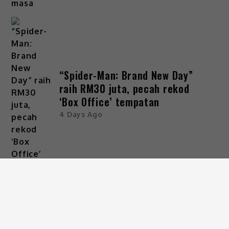
“Spider-Man: Brand New Day”
raih RM30 juta, pecah rekod
‘Box Office’ tempatan
4 Days Ago
ARKIB
KATEGORI