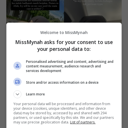
Welcome to MissMynah
MissMynah asks for your consent to use
your personal data to:
Personalised advertising and content, advertising and
content measurement, audience research and
services development
Store and/or access information on a device
Suami kepada Fatin iaitu usahawan Aliff Awang
Learn more
turut memuat naik foto mereka menunaikan ibadah
umrah baru-baru ini dengan kapsyen syukur atas
Your personal data will be processed and information from
your device (cookies, unique identifiers, and other device
kemenangan mereka.
data) may be stored by, accessed by and shared with 294
partners, or used specifically by this site. We and our partners
may use precise geolocation data.
List of partners.
Terdahulu, bekas suami Fatin, yang juga pelakon,