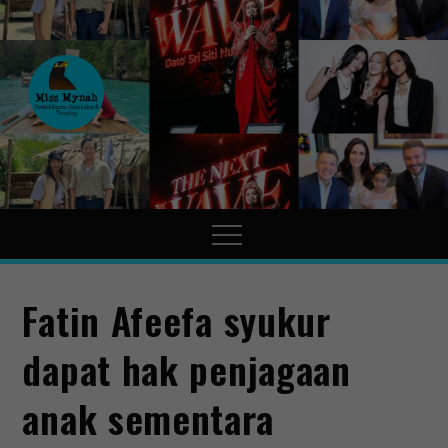
MissMynah
Portal Hiburan, Gaya Hidup
& Trending
Fatin Afeefa syukur
dapat hak penjagaan
anak sementara