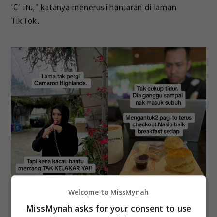
‘C’ itu,” katanya menerusi hantaran di laman
TikTok.
Welcome to MissMynah
MissMynah asks for your consent to use