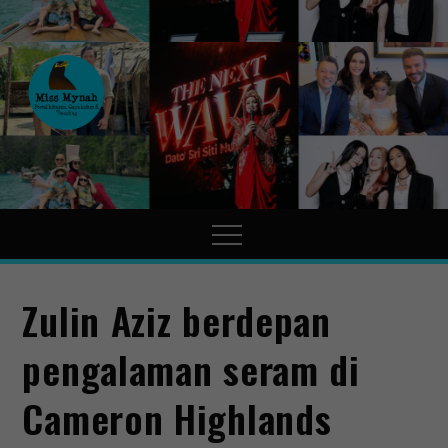
MissMynah
Portal Hiburan, Gaya Hidup
& Trending
Zulin Aziz berdepan
pengalaman seram di
Cameron Highlands