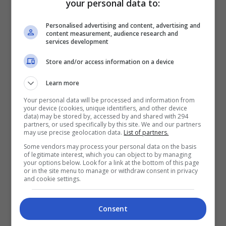
your personal data to:
Personalised advertising and content, advertising and
content measurement, audience research and
services development
Store and/or access information on a device
Learn more
Your personal data will be processed and information from
your device (cookies, unique identifiers, and other device
data) may be stored by, accessed by and shared with 294
partners, or used specifically by this site. We and our partners
may use precise geolocation data.
List of partners.
Some vendors may process your personal data on the basis
of legitimate interest, which you can object to by managing
Menurut Zulin, dia mengalami kesukaran untuk
your options below. Look for a link at the bottom of this page
or in the site menu to manage or withdraw consent in privacy
tidur kerana terdengar bunyi perabot ditarik dan
and cookie settings.
anjing menyalak sepanjang malam.
Lebih menyeramkan, Zulin turut mendapati dirinya
Consent
ditindih ketika tidur selain terlihat bekas tapak