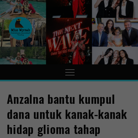
MissMynah
Portal Hiburan, Gaya Hidup
& Trending
Anzalna bantu kumpul
dana untuk kanak-kanak
hidap glioma tahap