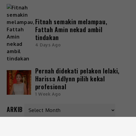
Fitnah semakin melampau,
Fattah Amin nekad ambil
tindakan
4 Days Ago
Pernah didekati pelakon lelaki,
Harissa Adlynn pilih kekal
profesional
1 Week Ago
ARKIB
KATEGORI