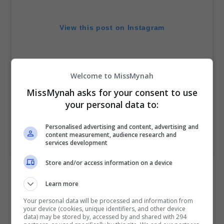
View this post on Instagram
Welcome to MissMynah
MissMynah asks for your consent to use
your personal data to:
Personalised advertising and content, advertising and
content measurement, audience research and
A post shared by Anzalna Nasir (@anzalnanasir88)
services development
Store and/or access information on a device
Tambah pelakon “Aku Isterinya” itu lagi, Luth akan
Learn more
dihantar ke United Kingdom (UK) untuk menerima
rawatan lanjut selepas dana terkumpul sudah
Your personal data will be processed and information from
your device (cookies, unique identifiers, and other device
mencukupi.
data) may be stored by, accessed by and shared with 294