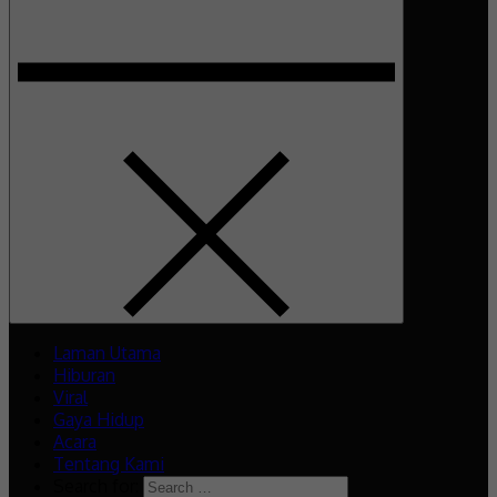
Laman Utama
Hiburan
Viral
Gaya Hidup
Acara
Tentang Kami
Search for: