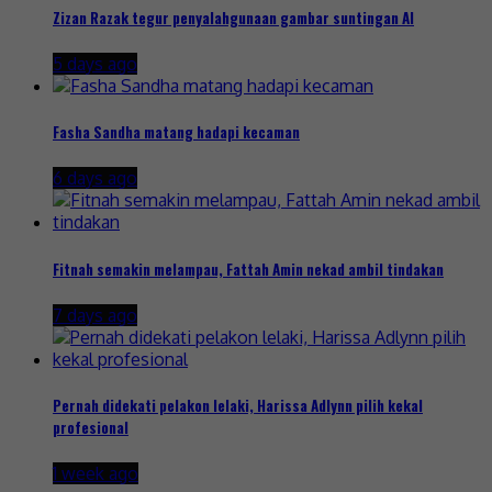
Zizan Razak tegur penyalahgunaan gambar suntingan AI
5 days ago
Fasha Sandha matang hadapi kecaman
6 days ago
Fitnah semakin melampau, Fattah Amin nekad ambil tindakan
7 days ago
Pernah didekati pelakon lelaki, Harissa Adlynn pilih kekal
profesional
1 week ago