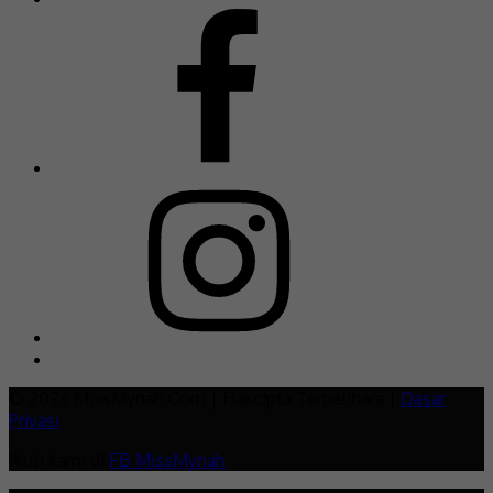
© 2026 MissMynah.Com | Hakcipta Terpelihara |
Dasar
Privasi
Ikuti kami di
FB MissMynah