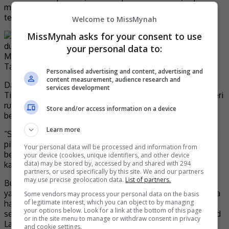
memperlihatkan mereka tiada ilmu berkaitan hal ini,”
tegasnya.
Welcome to MissMynah
MissMynah asks for your consent to use
your personal data to:
Tangkap layar portal berkenaan
Personalised advertising and content, advertising and
content measurement, audience research and
Dalam pada itu, pelakon drama bersiri “Nenek Bongkok
services development
Tiga” berkenaan turut memohon semua pihak agar memberi
ruang serta berhenti menghubungi diri dan keluarganya
Store and/or access information on a device
berkenaan hal tersebut.
Learn more
“Saya mewakili pihak keluarga, memohon agar mana-mana
pihak berhenti menghubungi saya dan ahli keluarga untuk
Your personal data will be processed and information from
bertanyakan tentang hal ini buat sementara waktu. Terima
your device (cookies, unique identifiers, and other device
data) may be stored by, accessed by and shared with 294
kasih kerana memahami,” katanya.
partners, or used specifically by this site. We and our partners
may use precise geolocation data.
List of partners.
Buat makluman lanjut, Sherie bukanlah selebriti pertama
yang menjadi mangsa berita palsu tentang kematian kerana
Some vendors may process your personal data on the basis
of legitimate interest, which you can object to by managing
hal itu pernah berlaku pada beberapa selebriti tempatan
your options below. Look for a link at the bottom of this page
seperti penyampai radio Suria FM, DJ Lin dan penyanyi Ezad
or in the site menu to manage or withdraw consent in privacy
Lazim.
and cookie settings.