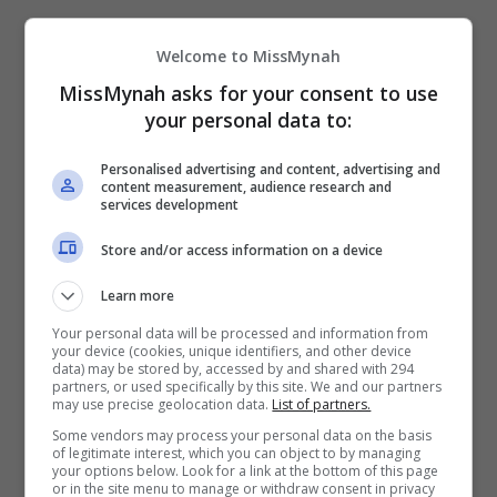
Welcome to MissMynah
MissMynah asks for your consent to use
Masjid Sultan
your personal data to:
Personalised advertising and content, advertising and
Salahuddin Abdul Aziz
content measurement, audience research and
services development
Shah, Selangor
Store and/or access information on a device
Learn more
Your personal data will be processed and information from
your device (cookies, unique identifiers, and other device
data) may be stored by, accessed by and shared with 294
partners, or used specifically by this site. We and our partners
may use precise geolocation data.
List of partners.
Some vendors may process your personal data on the basis
of legitimate interest, which you can object to by managing
your options below. Look for a link at the bottom of this page
or in the site menu to manage or withdraw consent in privacy