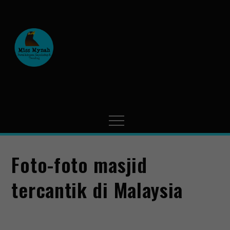
MissMynah
Portal Hiburan, Gaya Hidup
& Trending
Foto-foto masjid
tercantik di Malaysia