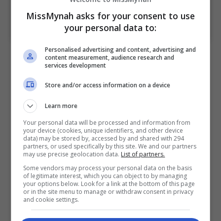
MissMynah asks for your consent to use
A post shared by Hun Haqeem (@hunhaqeem)
your personal data to:
Personalised advertising and content, advertising and
Tambah pelakon yang terkenal menerusi drama
content measurement, audience research and
services development
fenomena “Kampung People” itu, dia tidak dapat
lari dari berdepan dengan pelbagai cabaran
Store and/or access information on a device
sepanjang terlibat dengan penggambaran siri
Learn more
arahan Datuk Yusry Abdul Halim tersebut.
Your personal data will be processed and information from
“Seperti yang saya cakap, cerita ini banyak bermain
your device (cookies, unique identifiers, and other device
data) may be stored by, accessed by and shared with 294
dengan emosi jadi watak ini sangat sukar dan amat
partners, or used specifically by this site. We and our partners
may use precise geolocation data.
List of partners.
mencabar bagi saya. Saya selalu rasa gementar
Some vendors may process your personal data on the basis
namun saya bersyukur kerana pelakon-pelakon lain
of legitimate interest, which you can object to by managing
banyak membantu antara satu sama lain.
your options below. Look for a link at the bottom of this page
or in the site menu to manage or withdraw consent in privacy
and cookie settings.
“Kami menjalani penggambaran dalam hutan dan
kami semua tak boleh nak jangka apa yang akan