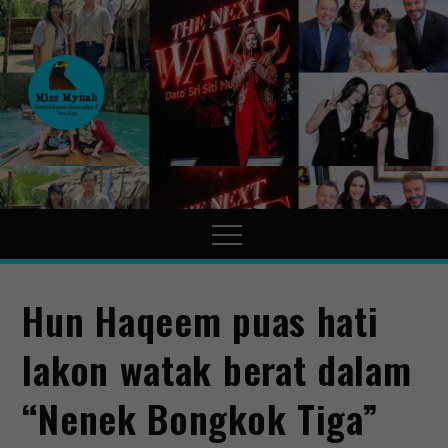
MissMynah
Portal Hiburan, Gaya Hidup
& Trending
Hun Haqeem puas hati
lakon watak berat dalam
“Nenek Bongkok Tiga”