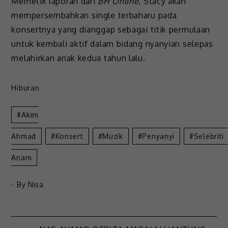
Memetik laporan dari
BH Online
, Stacy akan
mempersembahkan single terbaharu pada
konsertnya yang dianggap sebagai titik permulaan
untuk kembali aktif dalam bidang nyanyian selepas
melahirkan anak kedua tahun lalu.
Hiburan
Akim
Ahmad
Konsert
Muzik
Penyanyi
Selebriti
Anam
- By
Nisa