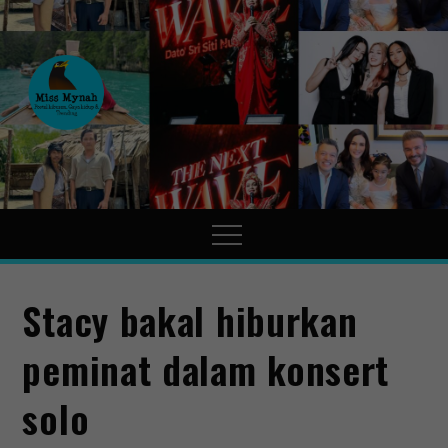
MissMynah
Portal Hiburan, Gaya Hidup
& Trending
Stacy bakal hiburkan
peminat dalam konsert
solo