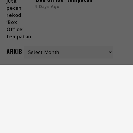
4 Days Ago
ARKIB
KATEGORI
Gaya Hidup
Hiburan
Viral
IKUTI KAMI