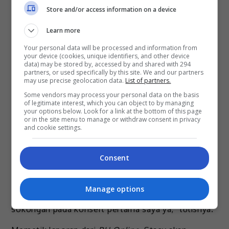
Konsert Stacy, yang dinobat juara Akademi
Store and/or access information on a device
Fantasia (AF) 6, bakal dianjurkan di Dewan
Learn more
Filharmonik Petronas (DFP), Kuala Lumpur City
Centre (KLCC) pada 25 Februari depan.
Your personal data will be processed and information from
your device (cookies, unique identifiers, and other device
data) may be stored by, accessed by and shared with 294
Suami Stacy yang juga penyanyi Akim Ahmad turut
partners, or used specifically by this site. We and our partners
may use precise geolocation data.
List of partners.
akan membuat kemunculan istimewa di pentas
Some vendors may process your personal data on the basis
konsert tersebut.
of legitimate interest, which you can object to by managing
your options below. Look for a link at the bottom of this page
Sehubungan dengan itu, Stacy berharap para
or in the site menu to manage or withdraw consent in privacy
and cookie settings.
peminat dapat memanjatkan doa buatnya serta
sama-sama memberi sokongan penuh menerusi
Consent
konsert solonya.
“Doakan saya semoga dipermudahkan semua
Manage options
urusan dan semoga anda semua memberi
sokongan pada konsert pertama saya ya,” tulisnya.