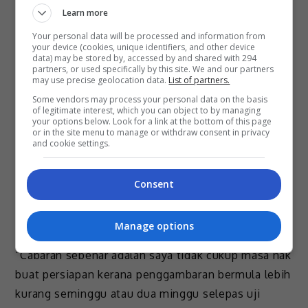
Learn more
filem “Hantu Tenggek”, pelakon yang fasih bertutur
dalam bahasa Melayu itu akui agak gementar untuk
Your personal data will be processed and information from
your device (cookies, unique identifiers, and other device
membintangi naskhah bergenre komedi seram.
data) may be stored by, accessed by and shared with 294
partners, or used specifically by this site. We and our partners
may use precise geolocation data.
List of partners.
Bagaimanapun, perasaan itu kian pudar apabila
Some vendors may process your personal data on the basis
Sugeeta mula menghayati wataknya, Aishah yang
of legitimate interest, which you can object to by managing
lebih serius dan mencabar.
your options below. Look for a link at the bottom of this page
or in the site menu to manage or withdraw consent in privacy
and cookie settings.
“Pada awalnya saya gementar kerana tidak pernah
bekerjasama dengan pelawak untuk naskhah
Consent
komedi. Tetapi lepas dah masuk set
penggambaran, saya dapat tahu watak Aishah lebih
Manage options
serius berbanding kawan-kawannya.
“Cabaran sebenar adalah saya tidak cukup masa nak
buat persiapan kerana penggambaran bermula lebih
kurang seminggu atau dua minggu selepas uji