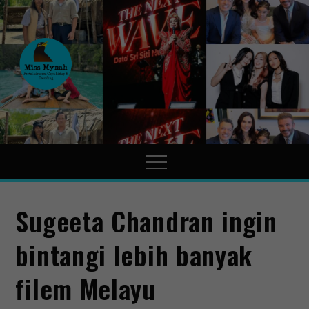
MissMynah
Portal Hiburan, Gaya Hidup
& Trending
Sugeeta Chandran ingin
bintangi lebih banyak
filem Melayu