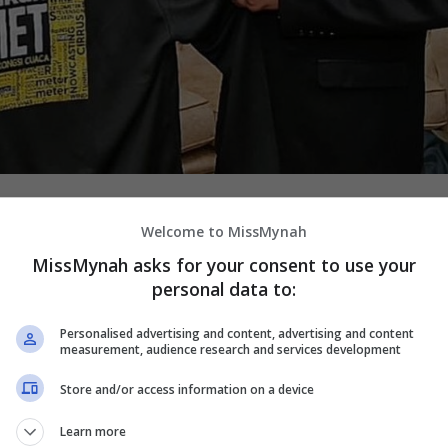
Welcome to MissMynah
channel Telegram
kami.
MissMynah asks for your consent to use your
personal data to:
liza mengejutkan ramai apabila tampil sebagai penyampai
layah dalam saluran TV1.
Personalised advertising and content, advertising and content
measurement, audience research and services development
m menzahirkan penghargaan buat Jabatan Meteorologi
aborasi bersamanya.
Store and/or access information on a device
 itu, kolaborasi berkenaan bertujuan untuk memberi
Learn more