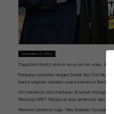
December 22, 2022
Dapatkan berita terkini terus ke fon anda. Join
Penyanyi tersohor negara Datuk Seri Siti Nurha
berita segmen ramalan cuaca menerusi Berita Wi
Siti menerusi satu hantaran di laman Instagra
Malaysia (MET Malaysia) atas jemputan dan kol
Menurut pelantun lagu “Aku Bidadari Syurgamu”