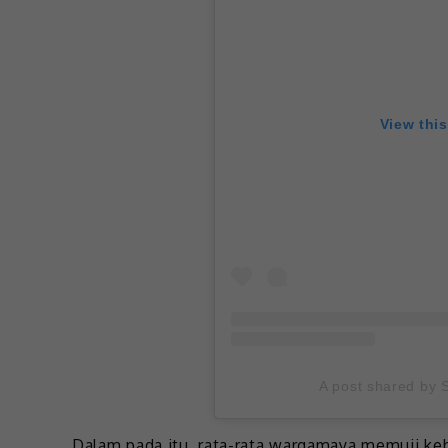
View thi
A post shared by S
Dalam pada itu, rata-rata wargamaya memuji keb