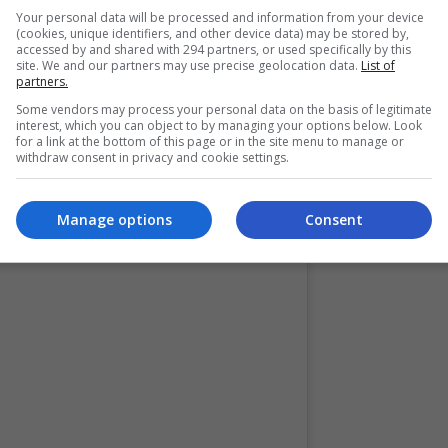
uaca semasa dan bencana alam seperti banjir.
Your personal data will be processed and information from your device
(cookies, unique identifiers, and other device data) may be stored by,
accessed by and shared with 294 partners, or used specifically by this
njemput saya berkolaborasi dengan menyampaikan ramalan
site. We and our partners may use precise geolocation data.
List of
partners.
Some vendors may process your personal data on the basis of legitimate
interest, which you can object to by managing your options below. Look
for a link at the bottom of this page or in the site menu to manage or
withdraw consent in privacy and cookie settings.
ramai mengikuti keadaan cuaca dan bertindak mengikut
angin kencang dan laut bergelora,” ujar Siti menerusi satu
Manage options
Consent