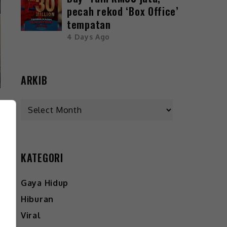
pecah rekod ‘Box Office’
tempatan
4 Days Ago
ARKIB
KATEGORI
Gaya Hidup
Hiburan
Viral