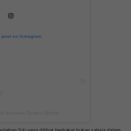
s post on Instagram
iti Nurhaliza Tarudin (@ctdk)
olehan Siti yang dilihat berbakat bukan sahaja dalam