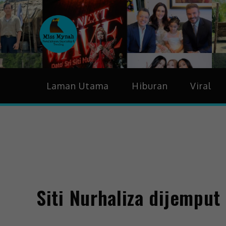
MissMynah
Portal Hiburan, Gaya H
Laman Utama
Hiburan
Viral
Siti Nurhaliza dijempu