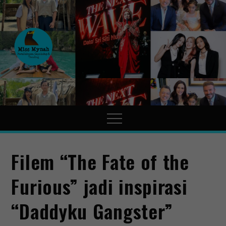
MissMynah
Portal Hiburan, Gaya Hidup
& Trending
Filem “The Fate of the
Furious” jadi inspirasi
“Daddyku Gangster”