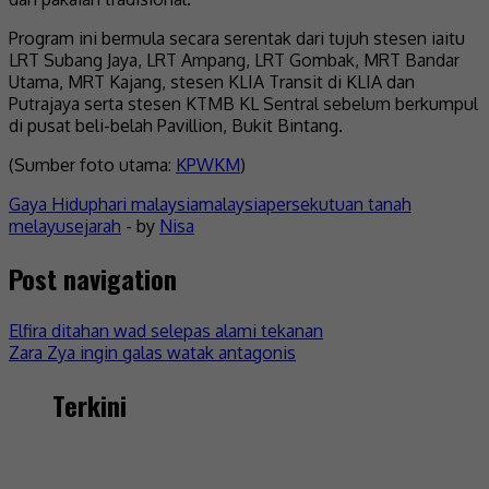
Program ini bermula secara serentak dari tujuh stesen iaitu
LRT Subang Jaya, LRT Ampang, LRT Gombak, MRT Bandar
Utama, MRT Kajang, stesen KLIA Transit di KLIA dan
Putrajaya serta stesen KTMB KL Sentral sebelum berkumpul
di pusat beli-belah Pavillion, Bukit Bintang.
(Sumber foto utama:
KPWKM
)
Gaya Hidup
hari malaysia
malaysia
persekutuan tanah
melayu
sejarah
- by
Nisa
Post navigation
Elfira ditahan wad selepas alami tekanan
Zara Zya ingin galas watak antagonis
Terkini