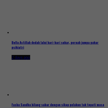
Bella Astillah dedah lalui hari-hari sukar, pernah jumpa pakar
psikiatri
2 days ago
Fasha Sandha hilang sabar dengan sikap pelakon tak tepati masa