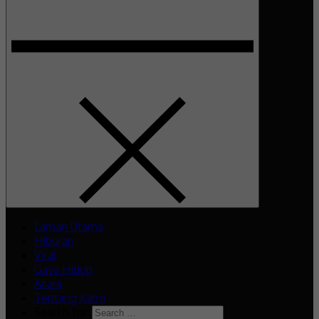
Laman Utama
Hiburan
Viral
Gaya Hidup
Acara
Tentang Kami
Search for: