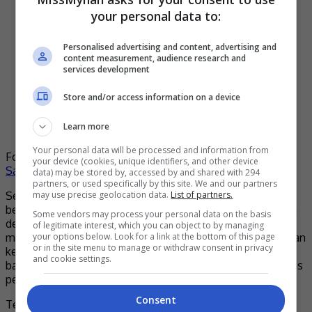
your personal data to:
Personalised advertising and content, advertising and
content measurement, audience research and
services development
Store and/or access information on a device
Learn more
Your personal data will be processed and information from
Foto:
Tan Sri Annuar Musa Instagram
&
Datuk Seri Ismail
your device (cookies, unique identifiers, and other device
Sabri Instagram
data) may be stored by, accessed by and shared with 294
partners, or used specifically by this site. We and our partners
may use precise geolocation data.
List of partners.
Selain terkenal dengan bangunan-bangunan bersejarah,
beca merupakan produk pelancongan yang sangat sinonim
Some vendors may process your personal data on the basis
dengan negeri Melaka. Perarakan Hari Malaysia 2022 yang
of legitimate interest, which you can object to by managing
your options below. Look for a link at the bottom of this page
mengangkat tema tahun 50-an dan 60-an dimulakan dengan
or in the site menu to manage or withdraw consent in privacy
kemunculan motosikal vespa, disusuli dengan perarakan
and cookie settings.
basikal tua dan tetamu kehormat yang menaiki beca berhias
penuh warna-warni sepanjang Jalan Parameswara.
Consent
Tetamu kehormat termasuk Perdana Menteri Datuk Seri