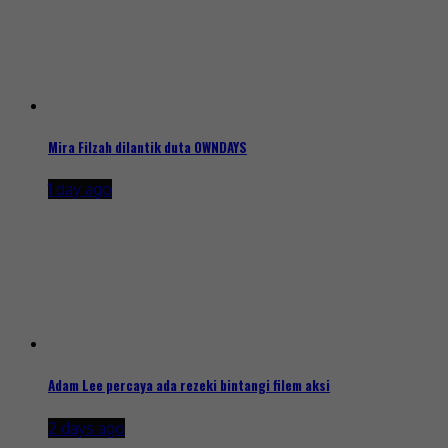
Mira Filzah dilantik duta OWNDAYS
1 day ago
Adam Lee percaya ada rezeki bintangi filem aksi
2 days ago