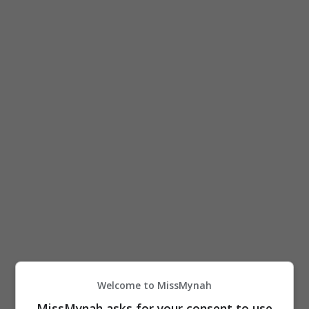
Welcome to MissMynah
MissMynah asks for your consent to use