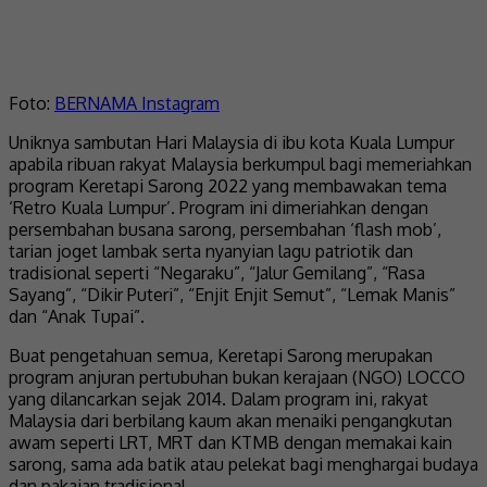
Foto:
BERNAMA Instagram
Uniknya sambutan Hari Malaysia di ibu kota Kuala Lumpur
apabila ribuan rakyat Malaysia berkumpul bagi memeriahkan
program Keretapi Sarong 2022 yang membawakan tema
‘Retro Kuala Lumpur’. Program ini dimeriahkan dengan
persembahan busana sarong, persembahan ‘flash mob’,
tarian joget lambak serta nyanyian lagu patriotik dan
tradisional seperti “Negaraku”, “Jalur Gemilang”, “Rasa
Sayang”, “Dikir Puteri”, “Enjit Enjit Semut”, “Lemak Manis”
dan “Anak Tupai”.
Buat pengetahuan semua, Keretapi Sarong merupakan
program anjuran pertubuhan bukan kerajaan (NGO) LOCCO
yang dilancarkan sejak 2014. Dalam program ini, rakyat
Malaysia dari berbilang kaum akan menaiki pengangkutan
awam seperti LRT, MRT dan KTMB dengan memakai kain
sarong, sama ada batik atau pelekat bagi menghargai budaya
dan pakaian tradisional.