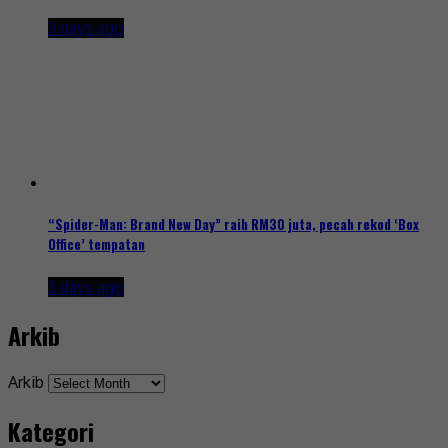
3 days ago
“Spider-Man: Brand New Day” raih RM30 juta, pecah rekod ‘Box
Office’ tempatan
3 days ago
Arkib
Arkib
Kategori