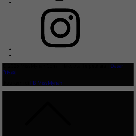
© 2026 MissMynah.Com | Hakcipta Terpelihara |
Dasar
Privasi
Ikuti kami di
FB MissMynah