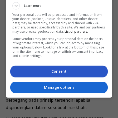
Learn more
Your personal data will be processed and information from
your device (cookies, unique identifiers, and other device
data) may be stored by, accessed by and shared with 294
partners, or used specifically by this site. We and our partners
may use precise geolocation data.
List of partners.
Some vendors may process your personal data on the basis
of legitimate interest, which you can object to by managing
your options below. Look for a link at the bottom of this page
or in the site menu to manage or withdraw consent in privacy
Bercakap mengenai gandingannya bersama suami,
and cookie settings.
Aiman Hakim Ridza, Zahirah memberitahu bahawa
dia tidak berdepan masalah untuk bekerjasama
Consent
memandangkan ini kali keempat mereka
digandingkan dalam drama.
Manage options
Bagaimanapun, pasangan pelakon itu sentiasa
berpegang pada prinsip tersendiri apabila
digandingkan dalam sesebuah naskhah.