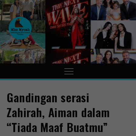
MissMynah
Portal Hiburan, Gaya Hidup
& Trending
Gandingan serasi
Zahirah, Aiman dalam
“Tiada Maaf Buatmu”