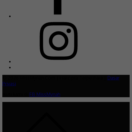
© 2026 MissMynah.Com | Hakcipta Terpelihara |
Dasar
Privasi
Ikuti kami di
FB MissMynah