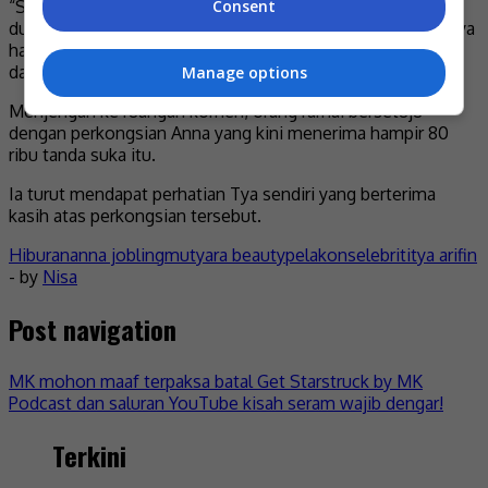
“Sebelum nak pertikai atau nak hentam barang orang cuba
Consent
dulu dan baru komen. Tak baik tutup periuk nasi orang. Saya
harap Kak Tya kuat dan buang semua perkara negatif
daripada fikiran,” katanya.
Manage options
Menjengah ke ruangan komen, orang ramai bersetuju
dengan perkongsian Anna yang kini menerima hampir 80
ribu tanda suka itu.
Ia turut mendapat perhatian Tya sendiri yang berterima
kasih atas perkongsian tersebut.
Hiburan
anna jobling
mutyara beauty
pelakon
selebriti
tya arifin
- by
Nisa
Post navigation
MK mohon maaf terpaksa batal Get Starstruck by MK
Podcast dan saluran YouTube kisah seram wajib dengar!
Terkini