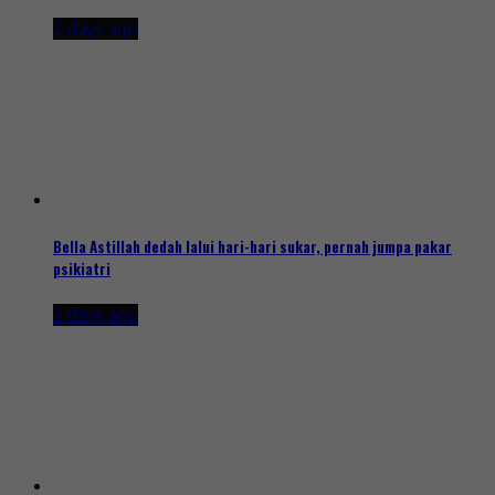
2 days ago
Bella Astillah dedah lalui hari-hari sukar, pernah jumpa pakar
psikiatri
2 days ago