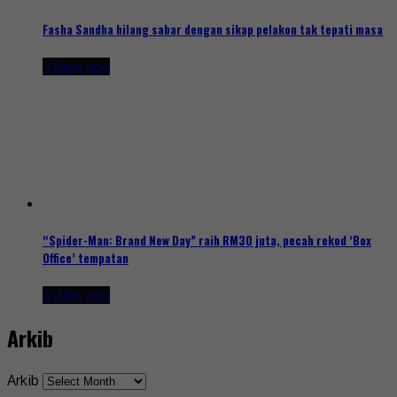
Fasha Sandha hilang sabar dengan sikap pelakon tak tepati masa
3 days ago
“Spider-Man: Brand New Day” raih RM30 juta, pecah rekod ‘Box
Office’ tempatan
3 days ago
Arkib
Arkib