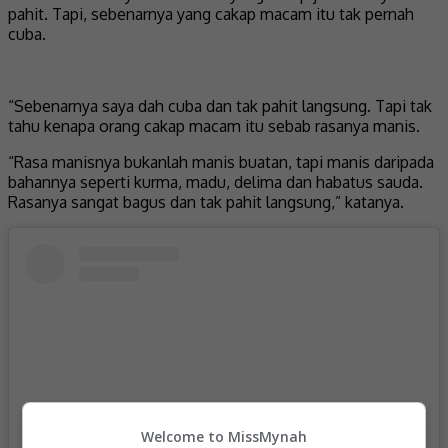
pahit. Tapi, sebenarnya yang cakap macam itu tak pernah
cuba.
“Sebenarnya saya dah cuba dan tak pahit langsung. Tapi tak
tahu kenapa orang cakap macam itu sebab rasanya manis.
“Rasa manisnya bukanlah manis buatan, tapi manis daripada
bahannya seperti kurma, madu, delima dan habatus sauda.
Rasanya sangat bagus dan tak pahit langsung,” katanya.
Welcome to MissMynah