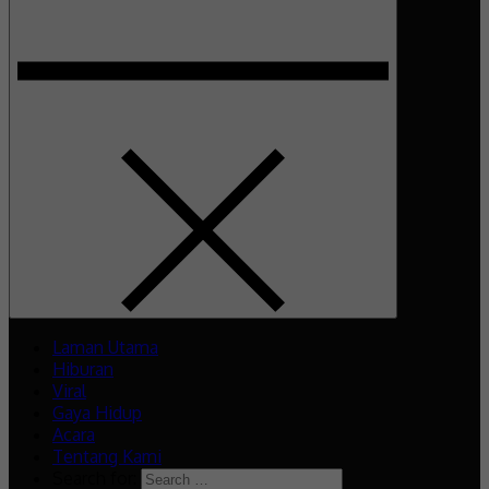
Laman Utama
Hiburan
Viral
Gaya Hidup
Acara
Tentang Kami
Search for: