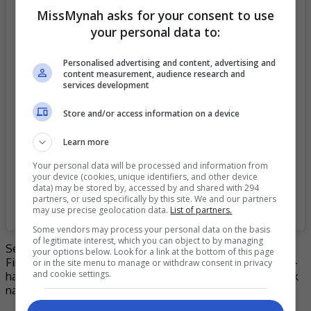
MissMynah asks for your consent to use
your personal data to:
View this post on Instagram
Personalised advertising and content, advertising and
content measurement, audience research and
services development
Store and/or access information on a device
Learn more
Your personal data will be processed and information from
your device (cookies, unique identifiers, and other device
data) may be stored by, accessed by and shared with 294
partners, or used specifically by this site. We and our partners
A post shared by ANNA JOBLING (@annajobling)
may use precise geolocation data.
List of partners.
Some vendors may process your personal data on the basis
of legitimate interest, which you can object to by managing
Sehubungan dengan itu, pelakon drama “Melur Untuk
your options below. Look for a link at the bottom of this page
Firdaus” berkenaan menasihati orang ramai supaya berhati-
or in the site menu to manage or withdraw consent in privacy
and cookie settings.
hati apabila memberi komen agar tidak mengganggu periuk
nasi orang lain.